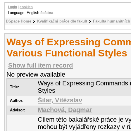
Login
|
cookies
Language: English
čeština
DSpace Home
Kvalifikační práce dle fakult
Fakulta humanitních 
Ways of Expressing Com
Various Functional Styles
Show full item record
No preview available
Ways of Expressing Commands in
Title:
Styles
Šilar, Vítězslav
Author:
Machová, Dagmar
Advisor:
Cílem této bakalářské práce je vys
mohou být vyjádřeny rozkazy v r