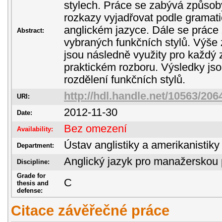
stylech. Práce se zabývá způsob
rozkazy vyjadřovat podle gramati
anglickém jazyce. Dále se prác
Abstract:
vybraných funkčních stylů. Výše
jsou následně využity pro každý z
praktickém rozboru. Výsledky jso
rozdělení funkčních stylů.
http://hdl.handle.net/10563/206
URI:
2012-11-30
Date:
Bez omezení
Availability:
Ústav anglistiky a amerikanistiky
Department:
Anglický jazyk pro manažerskou 
Discipline:
Grade for
C
thesis and
defense:
Citace závěřečné práce