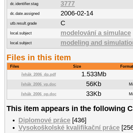
3777
dc.identifier.stag
2006-02-14
dc.date.assigned
C
utb.result.grade
modelování a simulace
local.subject
modeling and simulatio
local.subject
Files in this item
Files
Size
Forma
1.533Mb
řehák_2006_dp.pdf
56Kb
řehák_2006_vp.doc
Mi
33Kb
řehák_2006_op.doc
Mi
This item appears in the following C
Diplomové práce
[436]
Vysokoškolské kvalifikační práce
[256