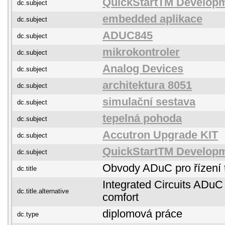
QuickStartTM Develop
dc.subject
embedded aplikace
dc.subject
ADUC845
dc.subject
mikrokontroler
dc.subject
Analog Devices
dc.subject
architektura 8051
dc.subject
simulační sestava
dc.subject
tepelná pohoda
dc.subject
Accutron Upgrade KIT
dc.subject
QuickStartTM Develop
dc.subject
Obvody ADuC pro řízení 
dc.title
Integrated Circuits ADuC 
dc.title.alternative
comfort
diplomová práce
dc.type