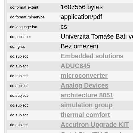
1607556 bytes
dc.format.extent
application/pdf
dc.format.mimetype
cs
dc.language.iso
Univerzita Tomáše Bati v
dc.publisher
Bez omezení
dc.rights
Embedded solutions
dc.subject
ADUC845
dc.subject
microconverter
dc.subject
Analog Devices
dc.subject
architecture 8051
dc.subject
simulation group
dc.subject
thermal comfort
dc.subject
Accutron Upgrade KIT
dc.subject