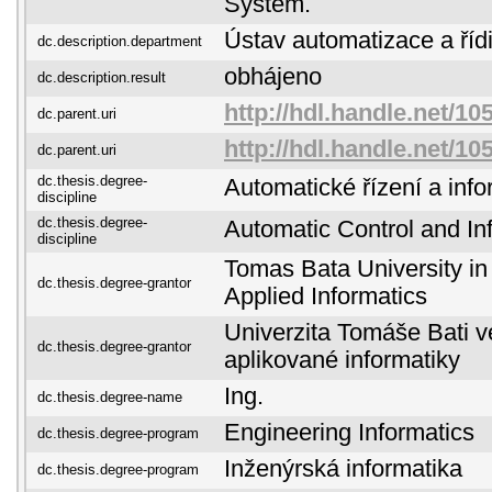
System.
Ústav automatizace a řídi
dc.description.department
obhájeno
dc.description.result
http://hdl.handle.net/10
dc.parent.uri
http://hdl.handle.net/10
dc.parent.uri
dc.thesis.degree-
Automatické řízení a info
discipline
dc.thesis.degree-
Automatic Control and In
discipline
Tomas Bata University in 
dc.thesis.degree-grantor
Applied Informatics
Univerzita Tomáše Bati ve
dc.thesis.degree-grantor
aplikované informatiky
Ing.
dc.thesis.degree-name
Engineering Informatics
dc.thesis.degree-program
Inženýrská informatika
dc.thesis.degree-program