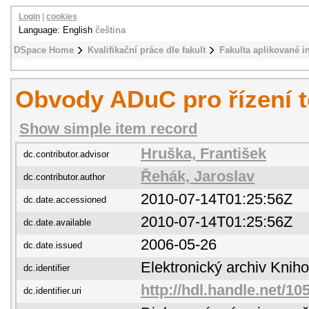
Login
|
cookies
Language: English
čeština
DSpace Home
Kvalifikační práce dle fakult
Fakulta aplikované i
Obvody ADuC pro řízení 
Show simple item record
Hruška, František
dc.contributor.advisor
Řehák, Jaroslav
dc.contributor.author
2010-07-14T01:25:56Z
dc.date.accessioned
2010-07-14T01:25:56Z
dc.date.available
2006-05-26
dc.date.issued
Elektronický archiv Kni
dc.identifier
http://hdl.handle.net/10
dc.identifier.uri