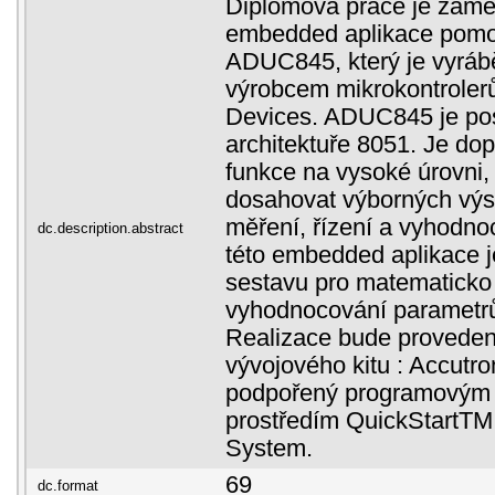
Diplomová práce je zamě
embedded aplikace pomo
ADUC845, který je vyrá
výrobcem mikrokontrolerů
Devices. ADUC845 je po
architektuře 8051. Je do
funkce na vysoké úrovni,
dosahovat výborných výsl
měření, řízení a vyhodno
dc.description.abstract
této embedded aplikace je
sestavu pro matematicko -
vyhodnocování parametrů
Realizace bude provede
vývojového kitu : Accutr
podpořený programovým
prostředím QuickStartT
System.
69
dc.format