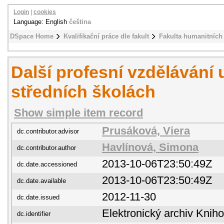
Login
|
cookies
Language: English
čeština
DSpace Home
Kvalifikační práce dle fakult
Fakulta humanitních 
Další profesní vzdělávání 
středních školách
Show simple item record
Prusáková, Viera
dc.contributor.advisor
Havlínová, Simona
dc.contributor.author
2013-10-06T23:50:49Z
dc.date.accessioned
2013-10-06T23:50:49Z
dc.date.available
2012-11-30
dc.date.issued
Elektronický archiv Kni
dc.identifier