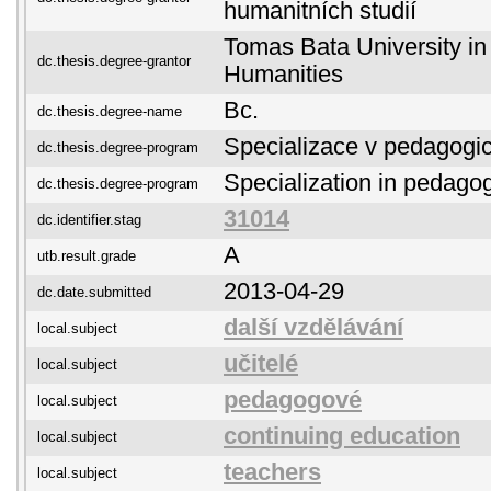
humanitních studií
Tomas Bata University in 
dc.thesis.degree-grantor
Humanities
Bc.
dc.thesis.degree-name
Specializace v pedagogi
dc.thesis.degree-program
Specialization in pedago
dc.thesis.degree-program
31014
dc.identifier.stag
A
utb.result.grade
2013-04-29
dc.date.submitted
další vzdělávání
local.subject
učitelé
local.subject
pedagogové
local.subject
continuing education
local.subject
teachers
local.subject