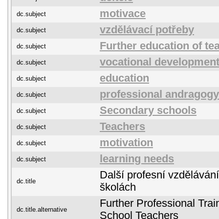
motivace
dc.subject
vzdělávací potřeby
dc.subject
Further education of te
dc.subject
vocational developmen
dc.subject
education
dc.subject
professional andragogy
dc.subject
Secondary schools
dc.subject
Teachers
dc.subject
motivation
dc.subject
learning needs
dc.subject
Další profesní vzdělávání
dc.title
školách
Further Professional Tra
dc.title.alternative
School Teachers