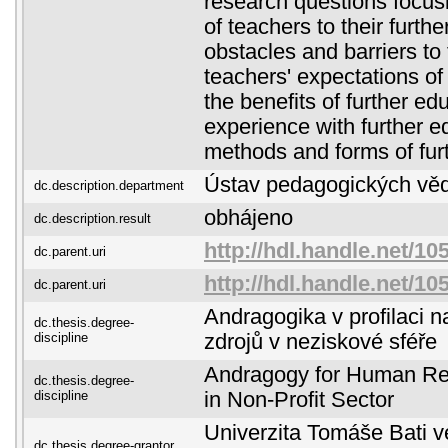
research questions focus
of teachers to their furth
obstacles and barriers to 
teachers' expectations of
the benefits of further ed
experience with further e
methods and forms of fur
Ústav pedagogických vě
dc.description.department
obhájeno
dc.description.result
http://hdl.handle.net/10
dc.parent.uri
http://hdl.handle.net/10
dc.parent.uri
Andragogika v profilaci na
dc.thesis.degree-
discipline
zdrojů v neziskové sféře
Andragogy for Human R
dc.thesis.degree-
discipline
in Non-Profit Sector
Univerzita Tomáše Bati ve
dc.thesis.degree-grantor