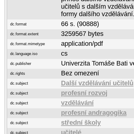
učitelů s dalším vzděláv
formy dalšího vzdělávání
66 s. (90888)
dc.format
3259567 bytes
dc.format.extent
application/pdf
dc.format.mimetype
cs
dc.language.iso
Univerzita Tomáše Bati v
dc.publisher
Bez omezení
dc.rights
Další vzdělávání učitelů
dc.subject
profesní rozvoj
dc.subject
vzdělávání
dc.subject
profesní andragogika
dc.subject
střední školy
dc.subject
učitelé
dc.subject