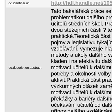
http://hdl.handle.net/1
dc.identifier.uri
Tato bakalářská práce s
problematikou dalšího pr
učitelů středních škol. P
dvou stěžejních části ? t
praktické.Teoretická část
pojmy a legislativu týkají
vzdělávání, vymezuje hlav
metody a úkoly dalšího v
kladen i na efektivitu dal
motivaci učitelů k dalšímu
dc.description.abstract
potřeby a okolnosti volb
aktivit.Praktická část pr
výzkumných otázek zaměř
motivaci učitelů k dalším
překážky a bariéry dalšíh
očekávání učitelů od dalš
přínos dalšího vzdělávání