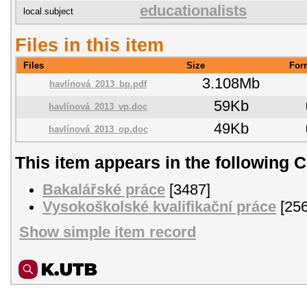
educationalists
local.subject
Files in this item
Files
Size
For
3.108Mb
havlínová_2013_bp.pdf
59Kb
havlínová_2013_vp.doc
49Kb
havlínová_2013_op.doc
This item appears in the following C
Bakalářské práce
[3487]
Vysokoškolské kvalifikační práce
[256
Show simple item record