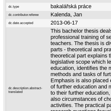
bakalářská práce
dc.type
Kalenda, Jan
dc.contributor.referee
2013-06-17
dc.date.accepted
This bachelor thesis deals
professional training of 
teachers. The thesis is d
parts - theoretical and pr
theoretical part explains
legislative scope which le
education, identifies the
methods and tasks of furt
Emphasis is also placed 
of further education and 
dc.description.abstract-
translated
to their further educatio
also circumstances of cho
activities. The practical p