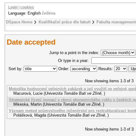
Login
|
cookies
Language: English
čeština
DSpace Home
Kvalifikační práce dle fakult
Fakulta management
Date accepted
Jump to a point in the index:
Or type in a year:
Sort by:
Order:
Results:
Now showing items 1-3 of 3
Metodika hodnocení veřejných zakázek a její využití ve veřejné spr
Macurová, Lucie
(
Univerzita Tomáše Bati ve Zlíně
,
)
Strategické řízení inovací v rámci ekonomického cyklu v českých m
Mikeska, Martin
(
Univerzita Tomáše Bati ve Zlíně
,
)
Význam metod průmyslového inženýrství pro restrukturalizaci ko
Polášková, Magda
(
Univerzita Tomáše Bati ve Zlíně
,
)
Now showing items 1-3 of 3