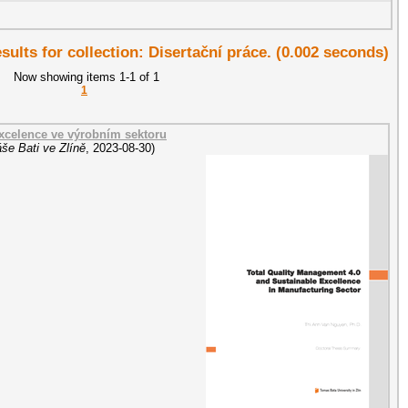
esults for collection: Disertační práce. (0.002 seconds)
Now showing items 1-1 of 1
1
á excelence ve výrobním sektoru
še Bati ve Zlíně
,
2023-08-30
)