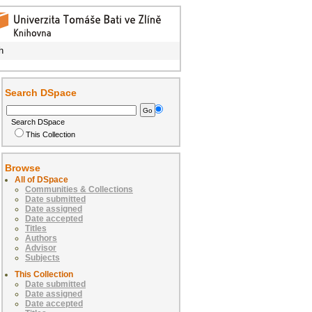
h
Search DSpace
Search DSpace
This Collection
Browse
All of DSpace
Communities & Collections
Date submitted
Date assigned
Date accepted
Titles
Authors
Advisor
Subjects
This Collection
Date submitted
Date assigned
Date accepted