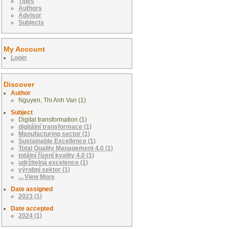
Titles
Authors
Advisor
Subjects
My Account
Login
Discover
Author
Nguyen, Thi Anh Van (1)
Subject
Digital transformation (1)
digitální transformace (1)
Manufacturing sector (1)
Sustainable Excellence (1)
Total Quality Management 4.0 (1)
totální řízení kvality 4.0 (1)
udržitelná excelence (1)
výrobní sektor (1)
... View More
Date assigned
2023 (1)
Date accepted
2024 (1)