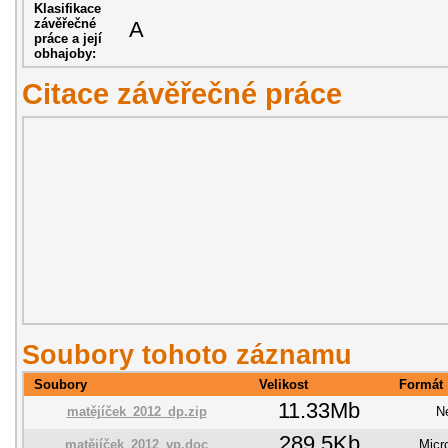
Klasifikace
závěřečné
A
práce a její
obhajoby:
Citace závěřečné práce
Soubory tohoto záznamu
Soubory
Velikost
Formát
11.33Mb
matějíček_2012_dp.zip
N
289.5Kb
matějíček_2012_vp.doc
Micr