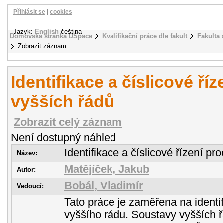
Přihlásit se
|
cookies
Jazyk:
English
čeština
Domovská stránka DSpace
Kvalifikační práce dle fakult
Fakulta 
Zobrazit záznam
Identifikace a číslicové ří
vyšších řádů
Zobrazit celý záznam
Není dostupný náhled
Identifikace a číslicové řízení p
Název:
Matějíček, Jakub
Autor:
Bobál, Vladimír
Vedoucí:
Tato práce je zaměřena na identif
vyššího rádu. Soustavy vyšších 