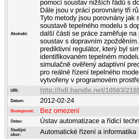
pomocí soustav nižších řádů s 
Dále jsou v práci porovnány tři r
Tyto metody jsou porovnány jak s
soustavě tepelného modelu s do
další části se práce zaměřuje na p
Abstrakt:
soustav s dopravním zpožděním. 
prediktivní regulátor, který byl 
identifikovaném tepelném modelu
simulačně ověřený adaptivní predi
pro reálné řízení tepelného model
vytvořeny v programovém prost
http://hdl.handle.net/10563/218
URI:
2012-02-24
Datum:
Bez omezení
Dostupnost:
Ústav automatizace a řídicí techn
Ústav:
Studijní
Automatické řízení a informatika
obor: