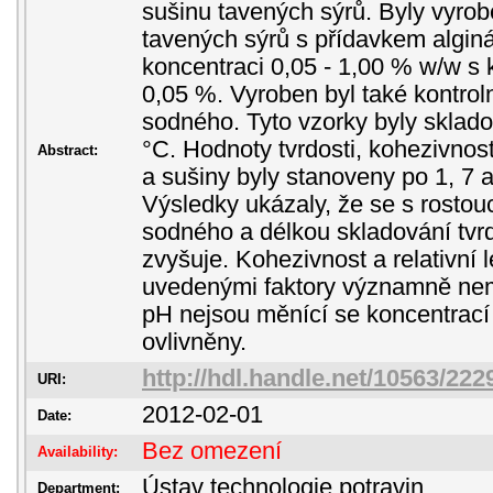
sušinu tavených sýrů. Byly vyro
tavených sýrů s přídavkem algin
koncentraci 0,05 - 1,00 % w/w s
0,05 %. Vyroben byl také kontrol
sodného. Tyto vzorky byly skladov
°C. Hodnoty tvrdosti, kohezivnosti
Abstract:
a sušiny byly stanoveny po 1, 7 
Výsledky ukázaly, že se s rostouc
sodného a délkou skladování tvr
zvyšuje. Kohezivnost a relativní 
uvedenými faktory významně ne
pH nejsou měnící se koncentrací
ovlivněny.
http://hdl.handle.net/10563/222
URI:
2012-02-01
Date:
Bez omezení
Availability:
Ústav technologie potravin
Department: