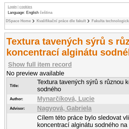
Login
|
cookies
Language: English
čeština
DSpace Home
Kvalifikační práce dle fakult
Fakulta technologick
Textura tavených sýrů s rů
koncentrací alginátu sodn
Show full item record
No preview available
Textura tavených sýrů s různou k
Title:
sodného
Mynarčíková, Lucie
Author:
Nagyová, Gabriela
Advisor:
Cílem této práce bylo sledovat vl
koncentrací alginátu sodného na t