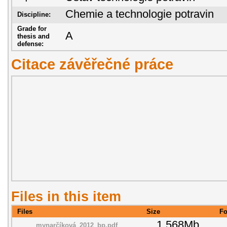
Chemie a technologie potravin
Discipline:
Grade for
A
thesis and
defense:
Citace závěřečné práce
Files in this item
Files
Size
Fo
1.568Mb
mynarčíková_2012_bp.pdf