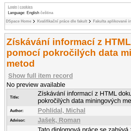
Login
|
cookies
Language: English
čeština
DSpace Home
Kvalifikační práce dle fakult
Fakulta aplikované i
Získávání informací z HTM
pomocí pokročilých data m
metod
Show full item record
No preview available
Získávání informací z HTML do
Title:
pokročilých data miningových m
Pohlídal, Michal
Author:
Jašek, Roman
Advisor:
Tato diplomová práce se zabývá 