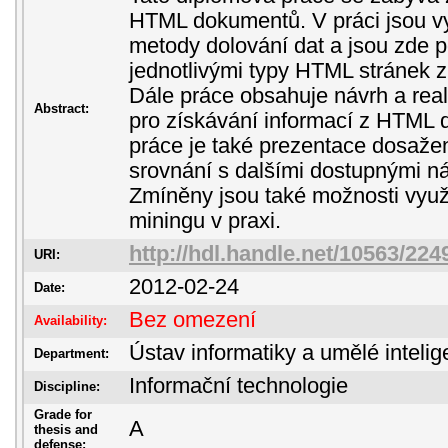
HTML dokumentů. V práci jsou v
metody dolování dat a jsou zde 
jednotlivými typy HTML stránek z
Dále práce obsahuje návrh a real
Abstract:
pro získávání informací z HTML
práce je také prezentace dosaže
srovnání s dalšími dostupnými nás
Zmíněny jsou také možnosti využi
miningu v praxi.
http://hdl.handle.net/10563/224
URI:
2012-02-24
Date:
Bez omezení
Availability:
Ústav informatiky a umělé inteli
Department:
Informační technologie
Discipline:
Grade for
A
thesis and
defense: