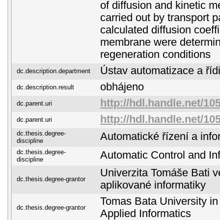
of diffusion and kinetic
carried out by transport 
calculated diffusion coef
membrane were determine
regeneration conditions
Ústav automatizace a řídi
dc.description.department
obhájeno
dc.description.result
http://hdl.handle.net/10
dc.parent.uri
http://hdl.handle.net/10
dc.parent.uri
dc.thesis.degree-
Automatické řízení a info
discipline
dc.thesis.degree-
Automatic Control and In
discipline
Univerzita Tomáše Bati ve
dc.thesis.degree-grantor
aplikované informatiky
Tomas Bata University in 
dc.thesis.degree-grantor
Applied Informatics