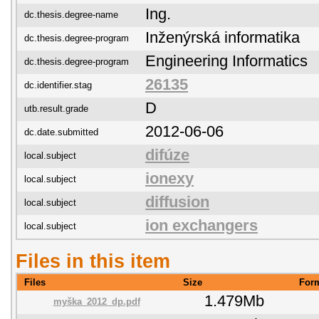
Ing.
dc.thesis.degree-name
Inženýrská informatika
dc.thesis.degree-program
Engineering Informatics
dc.thesis.degree-program
26135
dc.identifier.stag
D
utb.result.grade
2012-06-06
dc.date.submitted
difúze
local.subject
ionexy
local.subject
diffusion
local.subject
ion exchangers
local.subject
Files in this item
Files
Size
For
1.479Mb
myška_2012_dp.pdf