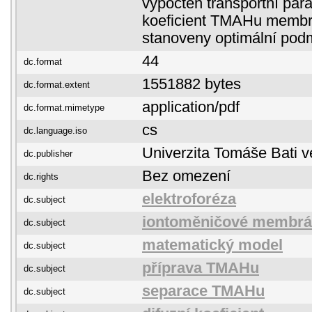
vypočten transportní para
koeficient TMAHu membr
stanoveny optimální pod
44
dc.format
1551882 bytes
dc.format.extent
application/pdf
dc.format.mimetype
cs
dc.language.iso
Univerzita Tomáše Bati v
dc.publisher
Bez omezení
dc.rights
elektroforéza
dc.subject
iontoměničové membr
dc.subject
matematický model
dc.subject
příprava TMAHu
dc.subject
separace TMAHu
dc.subject