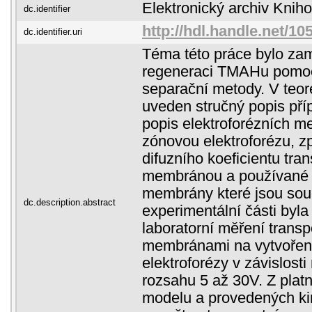
Elektronický archiv Kni
dc.identifier
http://hdl.handle.net/1
dc.identifier.uri
Téma této práce bylo za
regeneraci TMAHu pomocí
separační metody. V teore
uveden stručný popis př
popis elektroforézních m
zónovou elektroforézu, z
difuzního koeficientu tr
membránou a používané 
membrány které jsou souč
dc.description.abstract
experimentální části byl
laboratorní měření trans
membránami na vytvořen
elektroforézy v závislost
rozsahu 5 až 30V. Z plat
modelu a provedených ki