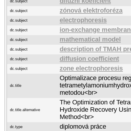
difuzní koeficient
dc.subject
zónová elektroforéza
dc.subject
electrophoresis
dc.subject
ion-exchange membran
dc.subject
mathematical model
dc.subject
description of TMAH pr
dc.subject
diffusion coefficient
dc.subject
zone electrophoresis
dc.subject
Optimalizace procesu re
tetrametylamoniumhydroxi
dc.title
metodou<br>
The Optimization of Tet
Hydroxide Recovery Using
dc.title.alternative
Method<br>
diplomová práce
dc.type