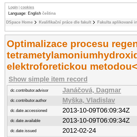
Login
|
cookies
Language: English
čeština
DSpace Home
Kvalifikační práce dle fakult
Fakulta aplikované i
Optimalizace procesu rege
tetrametylamoniumhydroxi
elektroforetickou metodou
Show simple item record
Janáčová, Dagmar
dc.contributor.advisor
Myška, Vladislav
dc.contributor.author
2013-10-09T06:09:34Z
dc.date.accessioned
2013-10-09T06:09:34Z
dc.date.available
2012-02-24
dc.date.issued