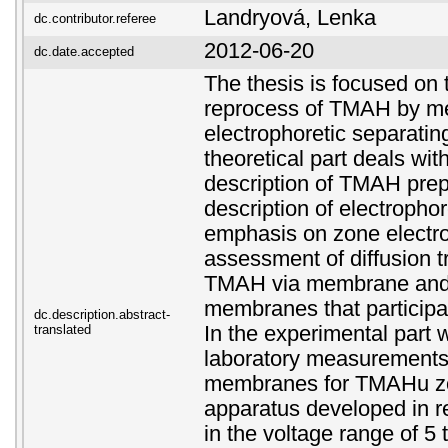
Landryová, Lenka
dc.contributor.referee
2012-06-20
dc.date.accepted
The thesis is focused on 
reprocess of TMAH by m
electrophoretic separati
theoretical part deals wit
description of TMAH prepa
description of electropho
emphasis on zone electro
assessment of diffusion tr
TMAH via membrane and
membranes that participat
dc.description.abstract-
translated
In the experimental part 
laboratory measurements 
membranes for TMAHu zo
apparatus developed in 
in the voltage range of 5 