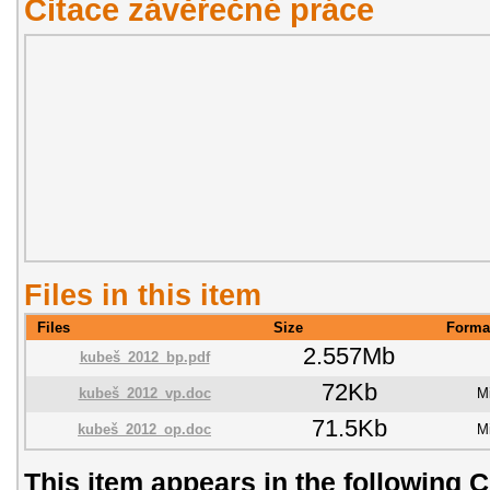
Citace závěřečné práce
Files in this item
Files
Size
Forma
2.557Mb
kubeš_2012_bp.pdf
72Kb
kubeš_2012_vp.doc
M
71.5Kb
kubeš_2012_op.doc
M
This item appears in the following C