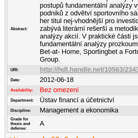
postupů fundamentální analýzy vy
podniků z odvětví sportovního sá
her titul nej-vhodnější pro investi
zabývá literární rešerší a metodi
Abstract:
analýzy akcií. V praktické části 
fundamentální analýzy prozkoum
Bet-at- Home, Sportingbet a For
Group.
http://hdl.handle.net/10563/234
URI:
2012-06-18
Date:
Bez omezení
Availability:
Ústav financí a účetnictví
Department:
Management a ekonomika
Discipline:
Grade for
A
thesis and
defense: