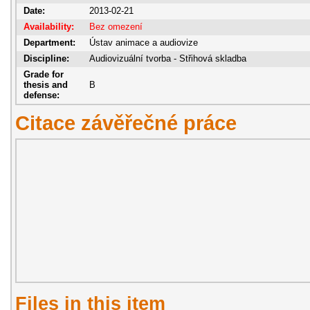
Date:
2013-02-21
Availability:
Bez omezení
Department:
Ústav animace a audiovize
Discipline:
Audiovizuální tvorba - Střihová skladba
Grade for
thesis and
B
defense:
Citace závěřečné práce
Files in this item