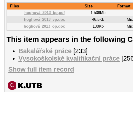
Files
Size
Format
hoghová_2013_bp.pdf
1.509Mb
hoghová_2013_vp.doc
46.5Kb
Mic
hoghová_2013_op.doc
108Kb
Mic
This item appears in the following C
Bakalářské práce
[233]
Vysokoškolské kvalifikační práce
[256
Show full item record