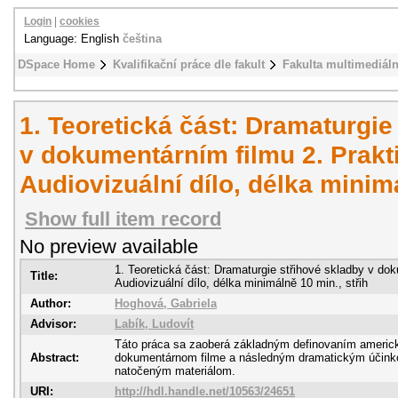
Login
|
cookies
Language: English
čeština
DSpace Home
Kvalifikační práce dle fakult
Fakulta multimediál
1. Teoretická část: Dramaturgie
v dokumentárním filmu 2. Prakt
Audiovizuální dílo, délka minimá
Show full item record
No preview available
1. Teoretická část: Dramaturgie střihové skladby v dok
Title:
Audiovizuální dílo, délka minimálně 10 min., střih
Author:
Hoghová, Gabriela
Advisor:
Labík, Ludovít
Táto práca sa zaoberá základným definovaním americkej
Abstract:
dokumentárnom filme a následným dramatickým účinko
natočeným materiálom.
URI:
http://hdl.handle.net/10563/24651