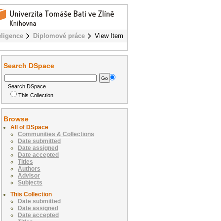
eligence
Diplomové práce
View Item
Search DSpace
Search DSpace
This Collection
Browse
All of DSpace
Communities & Collections
Date submitted
Date assigned
Date accepted
Titles
Authors
Advisor
Subjects
This Collection
Date submitted
Date assigned
Date accepted