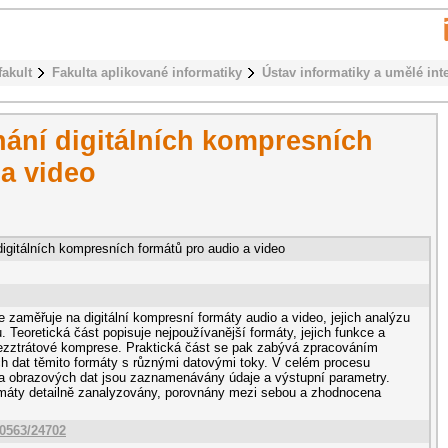
fakult
Fakulta aplikované informatiky
Ústav informatiky a umělé int
nání digitálních kompresních
 a video
igitálních kompresních formátů pro audio a video
 zaměřuje na digitální kompresní formáty audio a video, jejich analýzu
 Teoretická část popisuje nejpoužívanější formáty, jejich funkce a
bezztrátové komprese. Praktická část se pak zabývá zpracováním
 dat těmito formáty s různými datovými toky. V celém procesu
a obrazových dat jsou zaznamenávány údaje a výstupní parametry.
ormáty detailně zanalyzovány, porovnány mezi sebou a zhodnocena
10563/24702