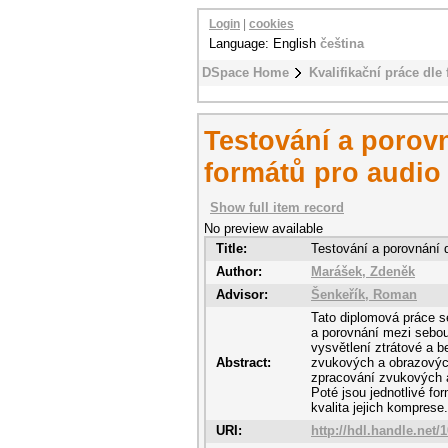
Login
|
cookies
Language: English
čeština
DSpace Home
Kvalifikační práce dle 
Testování a porov
formátů pro audio
Show full item record
No preview available
Title:
Testování a porovnání d
Author:
Marášek, Zdeněk
Advisor:
Šenkeřík, Roman
Tato diplomová práce se
a porovnání mezi sebou.
vysvětlení ztrátové a 
Abstract:
zvukových a obrazových
zpracování zvukových 
Poté jsou jednotlivé f
kvalita jejich komprese.
URI:
http://hdl.handle.net/