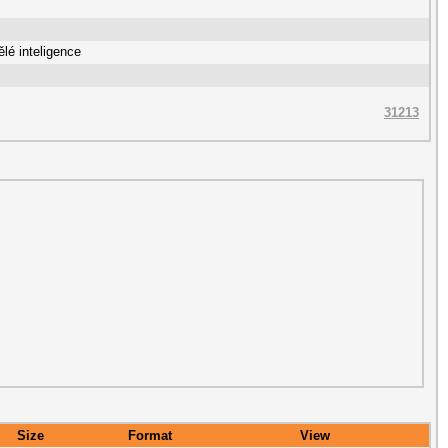
lé inteligence
31213
Size
Format
View