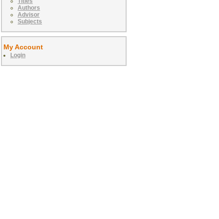
Titles
Authors
Advisor
Subjects
My Account
Login