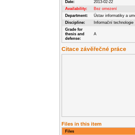
Date:
2013-02-22
Availability:
Bez omezení
Department:
Ústav informatiky a umě
Discipline:
Informační technologie
Grade for
thesis and
A
defense:
Citace závěřečné práce
Files in this item
Files