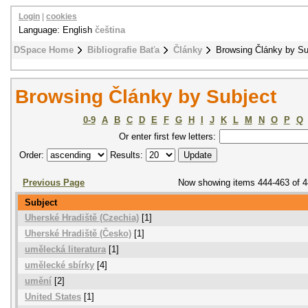
Login
|
cookies
Language: English
čeština
DSpace Home
Bibliografie Baťa
Články
Browsing Články by Su
Browsing Články by Subject
0-9
A
B
C
D
E
F
G
H
I
J
K
L
M
N
O
P
Q
Or enter first few letters:
Order:
Results:
Previous Page
Now showing items 444-463 of 
Subject
Uherské Hradiště (Czechia)
[1]
Uherské Hradiště (Česko)
[1]
umělecká literatura
[1]
umělecké sbírky
[4]
umění
[2]
United States
[1]