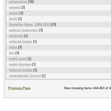
urbanismus
[16]
utopias
[2]
utopie
[2]
úmrtí
[1]
Vavrečka, Hugo, 1880-1952
[13]
vedoucí pracovníci
[3]
veřejnost
[1]
vědecké ústavy
[1]
villas
[3]
vily
[3]
vodní cesty
[1]
vodní doprava
[1]
Vukovar bridge
[1]
vydavatelská činnost
[1]
Previous Page
Now showing items 444-463 of 