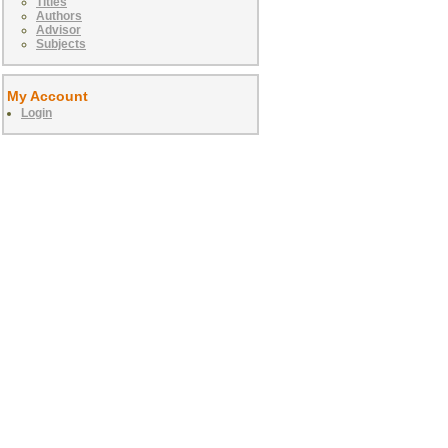
Titles
Authors
Advisor
Subjects
My Account
Login