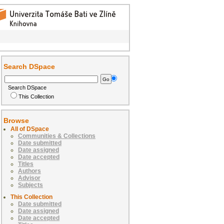
Search DSpace
Search DSpace
This Collection
Browse
All of DSpace
Communities & Collections
Date submitted
Date assigned
Date accepted
Titles
Authors
Advisor
Subjects
This Collection
Date submitted
Date assigned
Date accepted