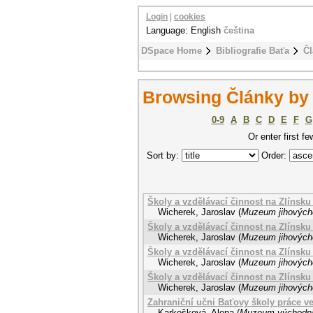
Login
|
cookies
Language: English
čeština
DSpace Home
Bibliografie Baťa
Čl
Browsing Články by
0-9
A
B
C
D
E
F
G
Or enter first fe
Sort by:
Order:
Školy a vzdělávací činnost na Zlínsku v
Wicherek, Jaroslav
(
Muzeum jihových
Školy a vzdělávací činnost na Zlínsku v
Wicherek, Jaroslav
(
Muzeum jihových
Školy a vzdělávací činnost na Zlínsku v
Wicherek, Jaroslav
(
Muzeum jihových
Školy a vzdělávací činnost na Zlínsku v
Wicherek, Jaroslav
(
Muzeum jihových
Zahraniční učni Baťovy školy práce ve
Karkošková, Alena
(
Muzeum východníc