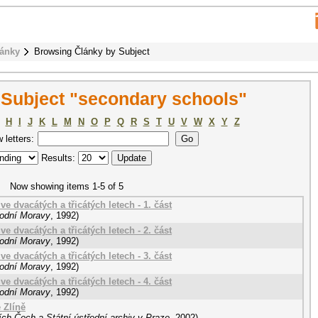
ánky
Browsing Články by Subject
 Subject "secondary schools"
H
I
J
K
L
M
N
O
P
Q
R
S
T
U
V
W
X
Y
Z
w letters:
Results:
Now showing items 1-5 of 5
e dvacátých a třicátých letech - 1. část
odní Moravy
,
1992
)
e dvacátých a třicátých letech - 2. část
odní Moravy
,
1992
)
e dvacátých a třicátých letech - 3. část
odní Moravy
,
1992
)
e dvacátých a třicátých letech - 4. část
odní Moravy
,
1992
)
 Zlíně
h Čech a Státní ústřední archiv v Praze
,
2002
)