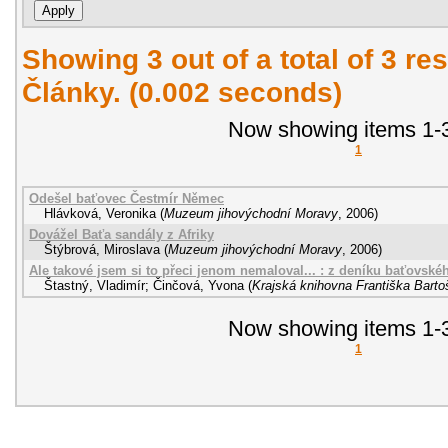
Showing 3 out of a total of 3 res
Články. (0.002 seconds)
Now showing items 1-3
1
Odešel baťovec Čestmír Němec
Hlávková, Veronika
(
Muzeum jihovýchodní Moravy
,
2006
)
Dovážel Baťa sandály z Afriky
Štýbrová, Miroslava
(
Muzeum jihovýchodní Moravy
,
2006
)
Ale takové jsem si to přeci jenom nemaloval... : z deníku baťovsk
Štastný, Vladimír
;
Činčová, Yvona
(
Krajská knihovna Františka Barto
Now showing items 1-3
1