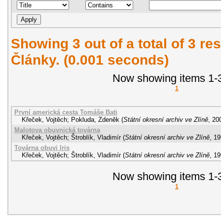
Showing 3 out of a total of 3 res
Články. (0.001 seconds)
Now showing items 1-3
1
První americká cesta Tomáše Bati
Křeček, Vojtěch
;
Pokluda, Zdeněk
(
Státní okresní archiv ve Zlíně
,
20
Malotova obuvnická továrna
Křeček, Vojtěch
;
Štroblík, Vladimír
(
Státní okresní archiv ve Zlíně
,
19
Továrna obuvi Iris
Křeček, Vojtěch
;
Štroblík, Vladimír
(
Státní okresní archiv ve Zlíně
,
19
Now showing items 1-3
1