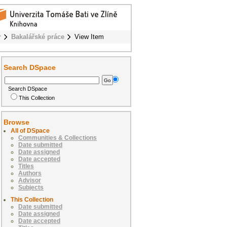
r
Bakalářské práce
View Item
Search DSpace
Search DSpace
This Collection
Browse
All of DSpace
Communities & Collections
Date submitted
Date assigned
Date accepted
Titles
Authors
Advisor
Subjects
This Collection
Date submitted
Date assigned
Date accepted