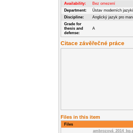
Availability:
Bez omezení
Department:
Ústav moderních jazyků 
Discipline:
Anglický jazyk pro man
Grade for
thesis and
A
defense:
Citace závěřečné práce
Files in this item
Files
ambrozová_2014_bp.