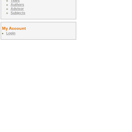
Titles
Authors
Advisor
Subjects
My Account
Login