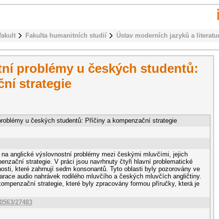
fakult
Fakulta humanitních studií
Ústav moderních jazyků a literatu
tní problémy u českých studentů:
ní strategie
problémy u českých studentů: Příčiny a kompenzační strategie
 na anglické výslovnostní problémy mezi českými mluvčími, jejich
enzační strategie. V práci jsou navrhnuty čtyři hlavní problematické
nosti, které zahrnují sedm konsonantů. Tyto oblasti byly pozorovány ve
ace audio nahrávek rodilého mluvčího a českých mluvčích angličtiny.
kompenzační strategie, které byly zpracovány formou příručky, která je
10563/27483