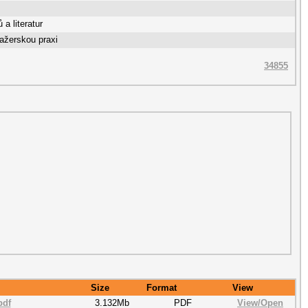
a literatur
ažerskou praxi
34855
Size
Format
View
pdf
3.132Mb
PDF
View/
Open