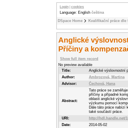
Login
|
cookies
Language: English
čeština
DSpace Home
Kvalifikační práce dle 
Anglické výslovnos
Příčiny a kompenzač
Show full item record
No preview available
Title:
Anglické výslovnostní 
Author:
Ambrozová, Martina
Advisor:
Čechová, Hana
Tato práce se zaměřuje
příčiny a případné komp
oblasti anglické výslov
Abstract:
výzkumu pomocí kompar
Dále táto práce nabízí 
také součástí práce.
URI:
http://hdl.handle.net/
Date:
2014-05-02