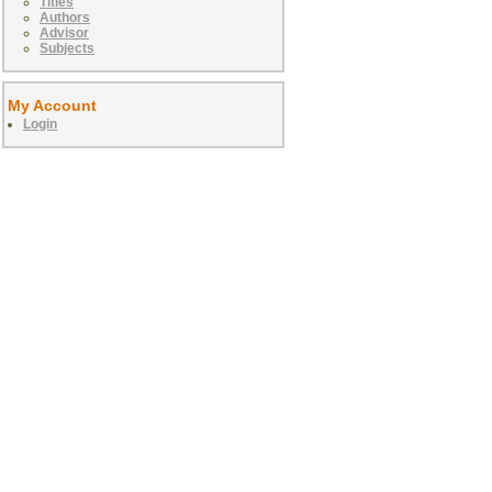
Titles
Authors
Advisor
Subjects
My Account
Login