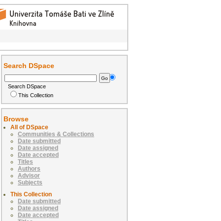
Search DSpace
Search DSpace
This Collection
Browse
All of DSpace
Communities & Collections
Date submitted
Date assigned
Date accepted
Titles
Authors
Advisor
Subjects
This Collection
Date submitted
Date assigned
Date accepted