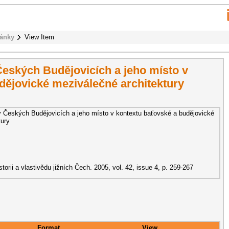
ánky
View Item
eských Budějovicích a jeho místo v
dějovické meziválečné architektury
Českých Budějovicích a jeho místo v kontextu baťovské a budějovické
tury
torii a vlastivědu jižních Čech. 2005, vol. 42, issue 4, p. 259-267
Format
View