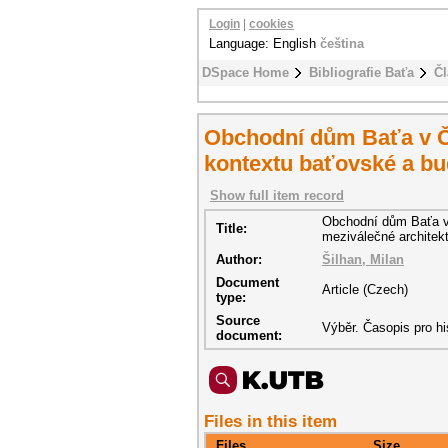
Login
|
cookies
Language: English
čeština
DSpace Home
Bibliografie Baťa
Čl
Obchodní dům Baťa v Č
kontextu baťovské a bu
Show full item record
Obchodní dům Baťa v 
Title:
meziválečné architek
Author:
Šilhan, Milan
Document
Article (Czech)
type:
Source
Výběr. Časopis pro his
document:
Files in this item
Files
Size