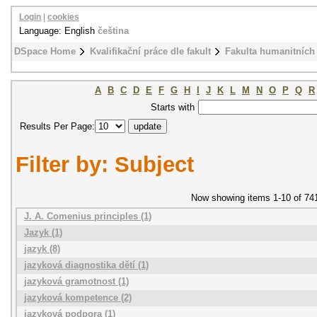
Login
|
cookies
Language: English
čeština
DSpace Home
Kvalifikační práce dle fakult
Fakulta humanitních 
A
B
C
D
E
F
G
H
I
J
K
L
M
N
O
P
Q
R
Starts with
Results Per Page:
Filter by: Subject
Now showing items 1-10 of 74
J. A. Comenius principles (1)
Jazyk (1)
jazyk (8)
jazyková diagnostika dětí (1)
jazyková gramotnost (1)
jazyková kompetence (2)
jazyková podpora (1)