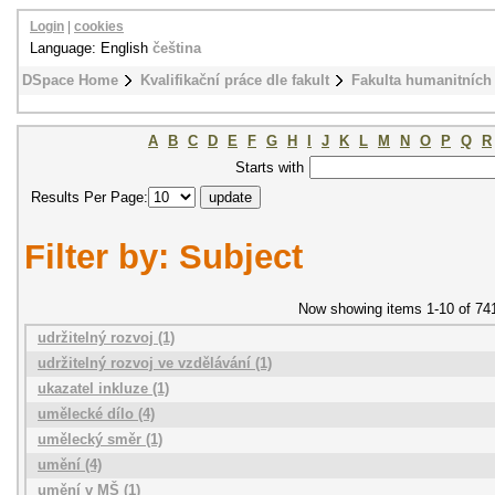
Login
|
cookies
Language: English
čeština
DSpace Home
Kvalifikační práce dle fakult
Fakulta humanitních 
A
B
C
D
E
F
G
H
I
J
K
L
M
N
O
P
Q
R
Starts with
Results Per Page:
Filter by: Subject
Now showing items 1-10 of 74
udržitelný rozvoj (1)
udržitelný rozvoj ve vzdělávání (1)
ukazatel inkluze (1)
umělecké dílo (4)
umělecký směr (1)
umění (4)
umění v MŠ (1)