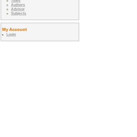
Titles
Authors
Advisor
Subjects
My Account
Login