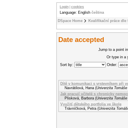
Login
|
cookies
Language: English
čeština
DSpace Home
Kvalifikační práce dle 
Date accepted
Jump to a point in
Or type in a
Sort by:
Order:
Dítě v komunikaci s vrstevníkem při v
Navrátilová, Hana
(
Univerzita Tomáše 
Jak pracují učitelé s chronicky nemo
Plisková, Barbora
(
Univerzita Tomáše 
Využití dětského portfolia ve škole
Trávníčková, Petra
(
Univerzita Tomáše