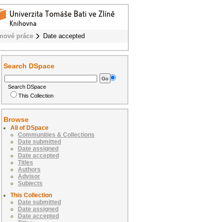
mové práce
Date accepted
Search DSpace
Search DSpace
This Collection
Browse
All of DSpace
Communities & Collections
Date submitted
Date assigned
Date accepted
Titles
Authors
Advisor
Subjects
This Collection
Date submitted
Date assigned
Date accepted