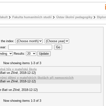
fakult
Fakulta humanitních studií
Ústav školní pedagogiky
Diplo
 the index:
 year:
Results:
Now showing items 1-3 of 3
olné hře v mateřské škole
Bati ve Zlíně
,
2018-12-12
)
cnými dětmi v mateřských školách při nemocnicích
Bati ve Zlíně
,
2018-12-12
)
 Bati ve Zlíně
,
2018-12-12
)
Now showing items 1-3 of 3