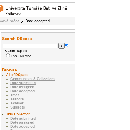
mové práce
Date accepted
Search DSpace
Search DSpace
This Collection
Browse
All of DSpace
Communities & Collections
Date submitted
Date assigned
Date accepted
Titles
Authors
Advisor
Subjects
This Collection
Date submitted
Date assigned
Date accepted