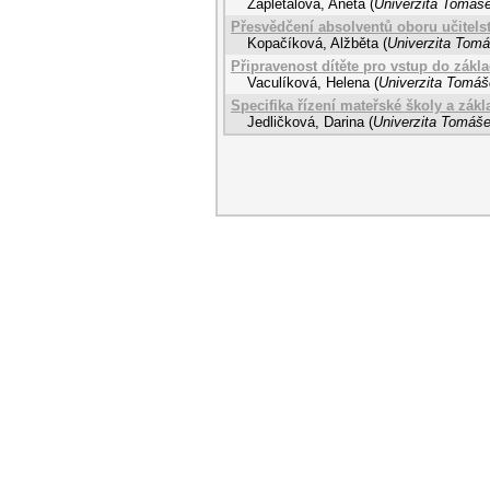
Zapletalová, Aneta
(
Univerzita Tomáše
Přesvědčení absolventů oboru učitelst
Kopačíková, Alžběta
(
Univerzita Tomá
Připravenost dítěte pro vstup do zákl
Vaculíková, Helena
(
Univerzita Tomáše
Specifika řízení mateřské školy a zák
Jedličková, Darina
(
Univerzita Tomáše