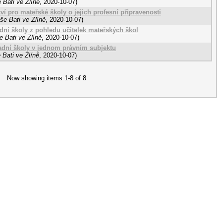
 Bati ve Zlíně
,
2020-10-07
)
ví pro mateřské školy o jejich profesní připravenosti
še Bati ve Zlíně
,
2020-10-07
)
adní školy z pohledu učitelek mateřských škol
 Bati ve Zlíně
,
2020-10-07
)
ladní školy v jednom právním subjektu
 Bati ve Zlíně
,
2020-10-07
)
Now showing items 1-8 of 8