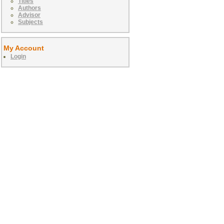
Titles
Authors
Advisor
Subjects
My Account
Login