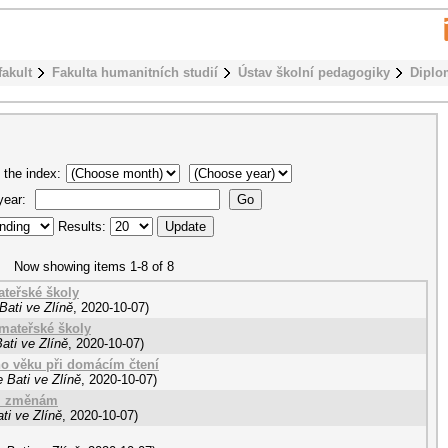
fakult
Fakulta humanitních studií
Ústav školní pedagogiky
Diplo
 the index:
 year:
Results:
Now showing items 1-8 of 8
ateřské školy
Bati ve Zlíně
,
2020-10-07
)
 mateřské školy
ati ve Zlíně
,
2020-10-07
)
ho věku při domácím čtení
 Bati ve Zlíně
,
2020-10-07
)
či změnám
ti ve Zlíně
,
2020-10-07
)