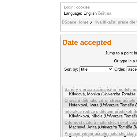
Login
|
cookies
Language: English
čeština
DSpace Home
Kvalifikační práce dle 
Date accepted
Jump to a point in
Or type in a
Sort by:
Order:
Bariéry v práci začínajícího ředitele m
Křivdová, Monika
(
Univerzita Tomáše 
Chování dětí jako zdroj stresu učitele
Hoferková, Iveta
(
Univerzita Tomáše B
Interakce rodiče s dítětem předškolní
Křivánková, Nikola
(
Univerzita Tomáše
Odolnost učitelů mateřských škol vů
Machová, Anita
(
Univerzita Tomáše Ba
Profesní vidění učitele mateřské školy