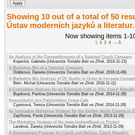
Showing 10 out of a total of 50 re
Ústav moderních jazyků a literatur
Now showing items 1-10
1
2
3
4
. . .
5
An Analysis of the Competitiveness of a Selected Czech Company
Kopecká, Gabriela
(
Univerzita Tomáše Bati ve Zlíně
,
2015-11-13
)
A Marketing Mix of a Selected Company
Drábková, Daniela
(
Univerzita Tomáše Bati ve Zlíně
,
2018-11-09
)
A Marketing Mix Analysis of DV Buddy in Order to Increase Compet
Bém, Michal
(
Univerzita Tomáše Bati ve Zlíně
,
2016-11-11
)
A Competitor Analysis for an Emerging Café in Zlín, Czech Republi
Bujoková, Pavlína
(
Univerzita Tomáše Bati ve Zlíně
,
2014-11-28
)
Komunikační mix Palačinkárny Crepe Cafe
Cyprisová, Tereza
(
Univerzita Tomáše Bati ve Zlíně
,
2014-11-28
)
An Innovative Marketing Strategy for the Golden Apple Cinema in Z
Zajíčková, Pavla
(
Univerzita Tomáše Bati ve Zlíně
,
2013-11-29
)
The Marketing Strategy of the www.lookandbook.cz Project
Landová, Žaneta
(
Univerzita Tomáše Bati ve Zlíně
,
2013-11-29
)
A Development Program for Lipník nad Bečvou, Czech Republic