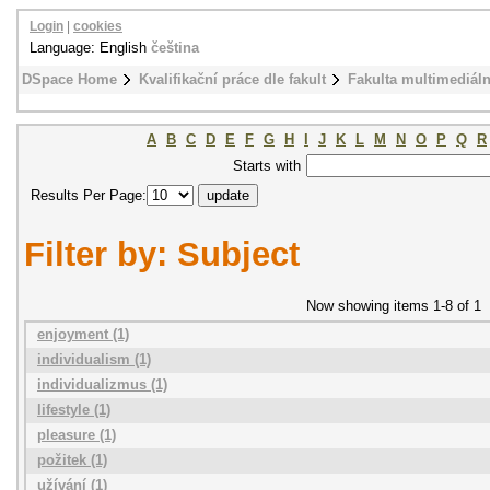
Login
|
cookies
Language: English
čeština
DSpace Home
Kvalifikační práce dle fakult
Fakulta multimediál
A
B
C
D
E
F
G
H
I
J
K
L
M
N
O
P
Q
R
Starts with
Results Per Page:
Filter by: Subject
Now showing items 1-8 of 1
enjoyment (1)
individualism (1)
individualizmus (1)
lifestyle (1)
pleasure (1)
požitek (1)
užívání (1)