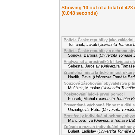
Showing 10 out of a total of 423
(0.048 seconds)
Policie České republiky jako základní
Tománek, Jakub
(
Univerzita Tomáše B
Policie České republiky a ochrana oby
Šonová, Barbora
(
Univerzita Tomáše B
Analýza sil a prostředků k likvidaci 
Šebesta, Jaroslav
(
Univerzita Tomáše 
Zranitelná místa kritické infrastruktu
Havlík, Pavel
(
Univerzita Tomáše Bati
Nouzové zásobování obyvatelstva pit
Mušálek, Miroslav
(
Univerzita Tomáše 
Poskytování laické první pomoci
Fousek, Michal
(
Univerzita Tomáše Ba
Preventivně výchovná činnost u dětí 
Unzeitigová, Petra
(
Univerzita Tomáše
Prostředky individuální ochrany obyva
Manclová, Iva
(
Univerzita Tomáše Bati
Způsob a rozsah individuální ochrany
Bulant, Ladislav
(
Univerzita Tomáše Ba