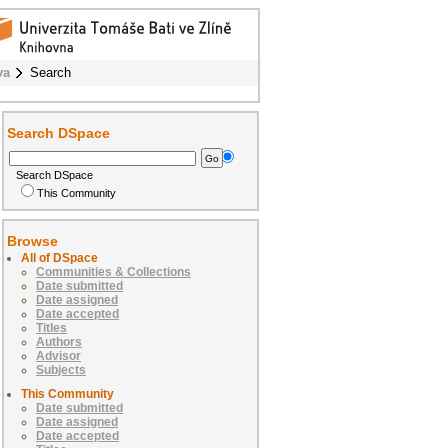
va
Search
Search DSpace
Search DSpace
This Community
Browse
All of DSpace
Communities & Collections
Date submitted
Date assigned
Date accepted
Titles
Authors
Advisor
Subjects
This Community
Date submitted
Date assigned
Date accepted