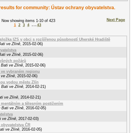
 results for community: Ústav ochrany obyvatelstva.
Next Page
Now showing items 1-10 of 423
1
2
3
4
. . .
43
 složka IZS v obci s rozšířenou působností Uherské Hradiště
ati ve Zlíně
,
2015-02-06
)
vatelstva
ati ve Zlíně
,
2015-02-06
)
plošných požárů
Bati ve Zlíně
,
2015-02-06
)
ry ve vybraném regionu
 ve Zlíně
,
2015-02-06
)
nou vodou městu Zlín
Bati ve Zlíně
,
2014-02-21
)
ti ve Zlíně
,
2014-02-21
)
s mentálním a tělesným postižením
 Bati ve Zlíně
,
2016-02-05
)
telstva
 ve Zlíně
,
2017-02-03
)
 obyvatelstva ČR
ti ve Zlíně
,
2016-02-05
)