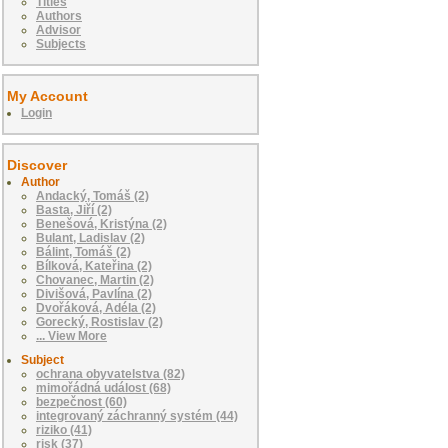
Titles
Authors
Advisor
Subjects
My Account
Login
Discover
Author
Andacký, Tomáš (2)
Basta, Jiří (2)
Benešová, Kristýna (2)
Bulant, Ladislav (2)
Bálint, Tomáš (2)
Bílková, Kateřina (2)
Chovanec, Martin (2)
Divišová, Pavlína (2)
Dvořáková, Adéla (2)
Gorecký, Rostislav (2)
... View More
Subject
ochrana obyvatelstva (82)
mimořádná událost (68)
bezpečnost (60)
integrovaný záchranný systém (44)
riziko (41)
risk (37)