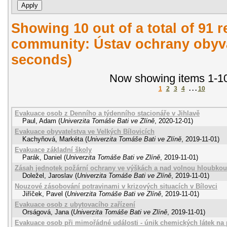
Showing 10 out of a total of 91 r
community: Ústav ochrany obyvat
seconds)
Now showing items 1-10
1
2
3
4
. . .
10
Evakuace osob z Denního a týdenního stacionáře v Jihlavě
Paul, Adam
(
Univerzita Tomáše Bati ve Zlíně
,
2020-12-01
)
Evakuace obyvatelstva ve Velkých Bílovicích
Kachyňová, Markéta
(
Univerzita Tomáše Bati ve Zlíně
,
2019-11-01
)
Evakuace základní školy
Parák, Daniel
(
Univerzita Tomáše Bati ve Zlíně
,
2019-11-01
)
Zásah jednotek požární ochrany ve výškách a nad volnou hloubkou
Doležel, Jaroslav
(
Univerzita Tomáše Bati ve Zlíně
,
2019-11-01
)
Nouzové zásobování potravinami v krizových situacích v Bílovci
Jiříček, Pavel
(
Univerzita Tomáše Bati ve Zlíně
,
2019-11-01
)
Evakuace osob z ubytovacího zařízení
Orságová, Jana
(
Univerzita Tomáše Bati ve Zlíně
,
2019-11-01
)
Evakuace osob při mimořádné události - únik chemických látek na 