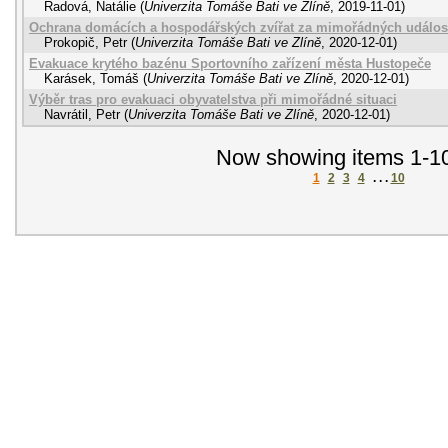
Radová, Natálie
(
Univerzita Tomáše Bati ve Zlíně
,
2019-11-01
)
Ochrana domácích a hospodářských zvířat za mimořádných událos
Prokopič, Petr
(
Univerzita Tomáše Bati ve Zlíně
,
2020-12-01
)
Evakuace krytého bazénu Sportovního zařízení města Hustopeče
Karásek, Tomáš
(
Univerzita Tomáše Bati ve Zlíně
,
2020-12-01
)
Výběr tras pro evakuaci obyvatelstva při mimořádné situaci
Navrátil, Petr
(
Univerzita Tomáše Bati ve Zlíně
,
2020-12-01
)
Now showing items 1-10
1
2
3
4
. . .
10