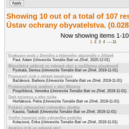
Showing 10 out of a total of 107 r
Ústav ochrany obyvatelstva. (0.02
Now showing items 1-10
1
2
3
4
. . .
11
Evakuace osob z Denního a týdenního stacionáře v Jihlavě
Paul, Adam
(
Univerzita Tomáše Bati ve Zlíně
,
2020-12-01
)
Mimořádné události ve vybrané obci s rozšířenou působností
Pyskatá, Denisa
(
Univerzita Tomáše Bati ve Zlíně
,
2019-11-01
)
Posouzení rizik v oblasti kanalizace
Bačáková, Barbora
(
Univerzita Tomáše Bati ve Zlíně
,
2019-11-01
)
Protipovodňová opatření v obci Bílovice
Pospíšilová, Veronika
(
Univerzita Tomáše Bati ve Zlíně
,
2019-11-01
)
Dark turismus a jeho rizika
Horňáková, Petra
(
Univerzita Tomáše Bati ve Zlíně
,
2019-11-01
)
Požární zabezpečení vybraného objektu
Kausta, Tadeáš
(
Univerzita Tomáše Bati ve Zlíně
,
2019-11-01
)
Vnitřní havarijní plán vybraného podniku
Kolaciová, Erika
(
Univerzita Tomáše Bati ve Zlíně
,
2019-11-01
)
Analýza rizik ve vybrané obci