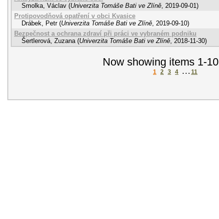
Smolka, Václav
(
Univerzita Tomáše Bati ve Zlíně
,
2019-09-01
)
Protipovodňová opatření v obci Kvasice
Drábek, Petr
(
Univerzita Tomáše Bati ve Zlíně
,
2019-09-10
)
Bezpečnost a ochrana zdraví při práci ve vybraném podniku
Šertlerová, Zuzana
(
Univerzita Tomáše Bati ve Zlíně
,
2018-11-30
)
Now showing items 1-10
1
2
3
4
. . .
11