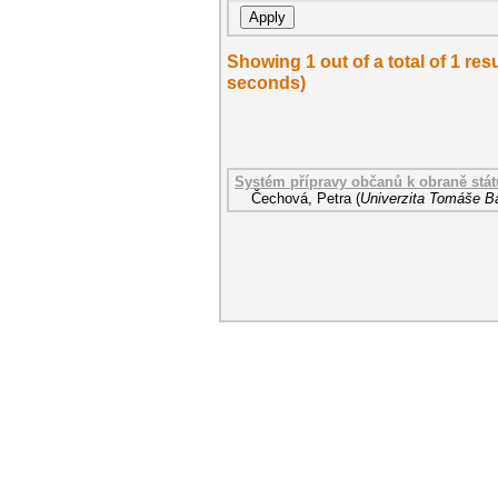
Showing 1 out of a total of 1 re
seconds)
Systém přípravy občanů k obraně stát
Čechová, Petra
(
Univerzita Tomáše Ba