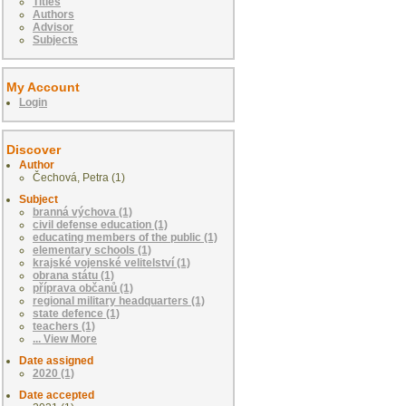
Titles
Authors
Advisor
Subjects
My Account
Login
Discover
Author
Čechová, Petra (1)
Subject
branná výchova (1)
civil defense education (1)
educating members of the public (1)
elementary schools (1)
krajské vojenské velitelství (1)
obrana státu (1)
příprava občanů (1)
regional military headquarters (1)
state defence (1)
teachers (1)
... View More
Date assigned
2020 (1)
Date accepted