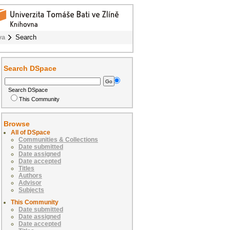
va
Search
Search DSpace
Search DSpace
This Community
Browse
All of DSpace
Communities & Collections
Date submitted
Date assigned
Date accepted
Titles
Authors
Advisor
Subjects
This Community
Date submitted
Date assigned
Date accepted