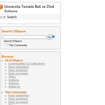
va
Search
Search DSpace
Search DSpace
This Community
Browse
All of DSpace
Communities & Collections
Date submitted
Date assigned
Date accepted
Titles
Authors
Advisor
Subjects
This Community
Date submitted
Date assigned
Date accepted