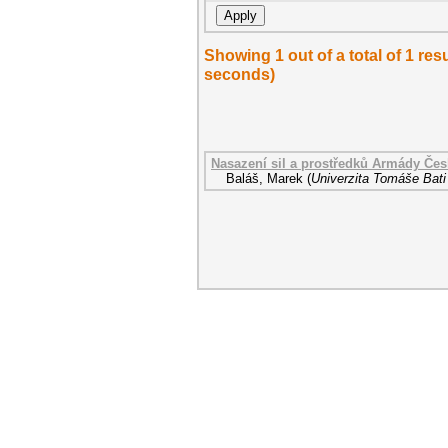
Showing 1 out of a total of 1 re
seconds)
Nasazení sil a prostředků Armády Čes
Baláš, Marek
(
Univerzita Tomáše Bati