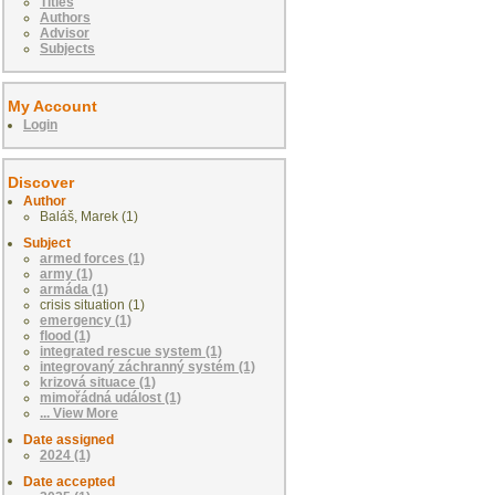
Titles
Authors
Advisor
Subjects
My Account
Login
Discover
Author
Baláš, Marek (1)
Subject
armed forces (1)
army (1)
armáda (1)
crisis situation (1)
emergency (1)
flood (1)
integrated rescue system (1)
integrovaný záchranný systém (1)
krizová situace (1)
mimořádná událost (1)
... View More
Date assigned
2024 (1)
Date accepted