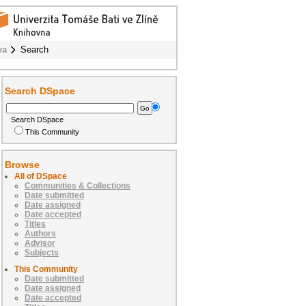
va
Search
Search DSpace
Search DSpace
This Community
Browse
All of DSpace
Communities & Collections
Date submitted
Date assigned
Date accepted
Titles
Authors
Advisor
Subjects
This Community
Date submitted
Date assigned
Date accepted