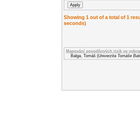
Showing 1 out of a total of 1 re
seconds)
Mapování povodňových rizik ve vybra
Balga, Tomáš
(
Univerzita Tomáše Bati