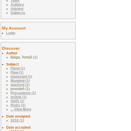
Titles
Authors
Advisor
Subjects
My Account
Login
Discover
Author
Balga, Tomáš (1)
Subject
Flood (1)
Flow (1)
mapování (1)
Mapping (1)
opatření (1)
povodeň (1)
Precautions (1)
průtok (1)
QGIS (1)
Risks (1)
... View More
Date assigned
2018 (1)
Date accepted