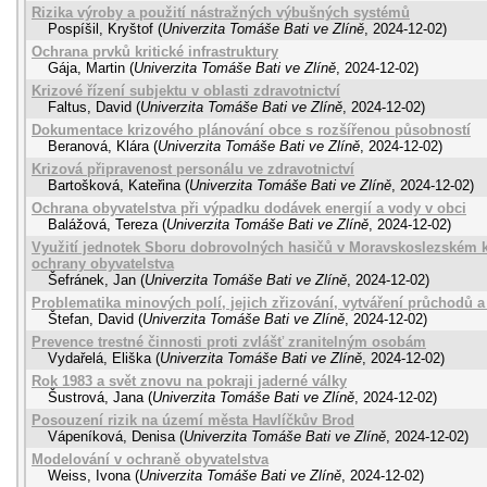
Rizika výroby a použití nástražných výbušných systémů
Pospíšil, Kryštof
(
Univerzita Tomáše Bati ve Zlíně
,
2024-12-02
)
Ochrana prvků kritické infrastruktury
Gája, Martin
(
Univerzita Tomáše Bati ve Zlíně
,
2024-12-02
)
Krizové řízení subjektu v oblasti zdravotnictví
Faltus, David
(
Univerzita Tomáše Bati ve Zlíně
,
2024-12-02
)
Dokumentace krizového plánování obce s rozšířenou působností
Beranová, Klára
(
Univerzita Tomáše Bati ve Zlíně
,
2024-12-02
)
Krizová připravenost personálu ve zdravotnictví
Bartošková, Kateřina
(
Univerzita Tomáše Bati ve Zlíně
,
2024-12-02
)
Ochrana obyvatelstva při výpadku dodávek energií a vody v obci
Balážová, Tereza
(
Univerzita Tomáše Bati ve Zlíně
,
2024-12-02
)
Využití jednotek Sboru dobrovolných hasičů v Moravskoslezském kr
ochrany obyvatelstva
Šefránek, Jan
(
Univerzita Tomáše Bati ve Zlíně
,
2024-12-02
)
Problematika minových polí, jejich zřizování, vytváření průchodů 
Štefan, David
(
Univerzita Tomáše Bati ve Zlíně
,
2024-12-02
)
Prevence trestné činnosti proti zvlášť zranitelným osobám
Vydařelá, Eliška
(
Univerzita Tomáše Bati ve Zlíně
,
2024-12-02
)
Rok 1983 a svět znovu na pokraji jaderné války
Šustrová, Jana
(
Univerzita Tomáše Bati ve Zlíně
,
2024-12-02
)
Posouzení rizik na území města Havlíčkův Brod
Vápeníková, Denisa
(
Univerzita Tomáše Bati ve Zlíně
,
2024-12-02
)
Modelování v ochraně obyvatelstva
Weiss, Ivona
(
Univerzita Tomáše Bati ve Zlíně
,
2024-12-02
)