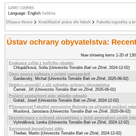
Login
|
cookies
Language: English
čeština
DSpace Home
Kvalifikační práce dle fakult
Fakulta logistiky a k
Ústav ochrany obyvatelstva: Recen
Now showing items 1-20 of 130
Evakuace zvířat z hořícího objektu
Chlupáčková, Soňa
(
Univerzita Tomáše Bati ve Zlíně
,
2024-12-02
)
Open source software v místní samosprávě
Gardavský, Michal
(
Univerzita Tomáše Bati ve Zlíně
,
2025-06-02
)
Detekce anomálií v síti subjektu ochrany obyvatelstva
Čamek, Jiří
(
Univerzita Tomáše Bati ve Zlíně
,
2025-06-02
)
Požární poplachový plán skládky odpadů
Goliáš, Josef
(
Univerzita Tomáše Bati ve Zlíně
,
2024-12-02
)
Připravenost Fakultní nemocnice Bulovka na případná požární neb
Musilová, Jaroslava
(
Univerzita Tomáše Bati ve Zlíně
,
2025-06-02
)
Dezinformace v ochraně obyvatelstva v době generativní umělé inte
Vyhnálková, Lenka
(
Univerzita Tomáše Bati ve Zlíně
,
2024-12-02
)
Surovinová bezpečnost státu
Theiber, Martin
(
Univerzita Tomáše Bati ve Zlíně
,
2024-12-02
)