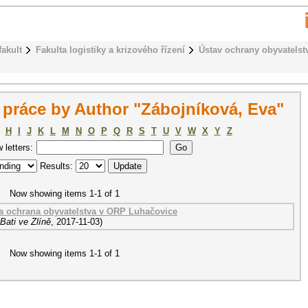
fakult
Fakulta logistiky a krizového řízení
Ústav ochrany obyvatelst
práce by Author "Zábojníková, Eva"
H
I
J
K
L
M
N
O
P
Q
R
S
T
U
V
W
X
Y
Z
w letters:
Results:
Now showing items 1-1 of 1
a ochrana obyvatelstva v ORP Luhačovice
Bati ve Zlíně
,
2017-11-03
)
Now showing items 1-1 of 1