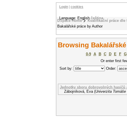
Login
|
cookies
Language: English
čeština
DSpace Home
Kvalifikační práce dle 
Bakalářské práce by Author
Browsing Bakalářské 
0-9
A
B
C
D
E
F
G
Or enter first fe
Sort by:
Order:
Jednotky sboru dobrovolných hasičů 
Zábojníková, Eva
(
Univerzita Tomáše 