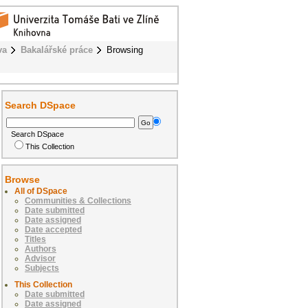
va
Bakalářské práce
Browsing
Search DSpace
Search DSpace
This Collection
Browse
All of DSpace
Communities & Collections
Date submitted
Date assigned
Date accepted
Titles
Authors
Advisor
Subjects
This Collection
Date submitted
Date assigned