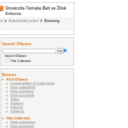
va
Bakalářské práce
Browsing
Search DSpace
Search DSpace
This Collection
Browse
All of DSpace
Communities & Collections
Date submitted
Date assigned
Date accepted
Titles
Authors
Advisor
Subjects
This Collection
Date submitted
Date assigned