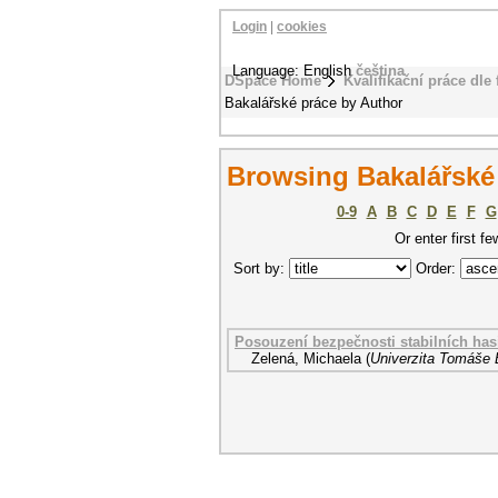
Login
|
cookies
Language: English
čeština
DSpace Home
Kvalifikační práce dle 
Bakalářské práce by Author
Browsing Bakalářské 
0-9
A
B
C
D
E
F
G
Or enter first fe
Sort by:
Order:
Posouzení bezpečnosti stabilních has
Zelená, Michaela
(
Univerzita Tomáše B