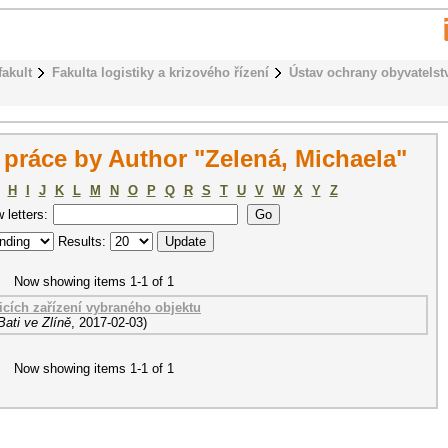
fakult
Fakulta logistiky a krizového řízení
Ústav ochrany obyvatelst
práce by Author "Zelená, Michaela"
H
I
J
K
L
M
N
O
P
Q
R
S
T
U
V
W
X
Y
Z
w letters:
Results:
Now showing items 1-1 of 1
icích zařízení vybraného objektu
ati ve Zlíně
,
2017-02-03
)
Now showing items 1-1 of 1