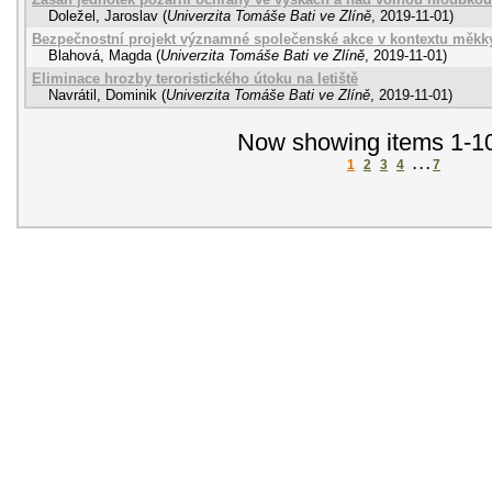
Doležel, Jaroslav
(
Univerzita Tomáše Bati ve Zlíně
,
2019-11-01
)
Bezpečnostní projekt významné společenské akce v kontextu měkký
Blahová, Magda
(
Univerzita Tomáše Bati ve Zlíně
,
2019-11-01
)
Eliminace hrozby teroristického útoku na letiště
Navrátil, Dominik
(
Univerzita Tomáše Bati ve Zlíně
,
2019-11-01
)
Now showing items 1-10
1
2
3
4
. . .
7