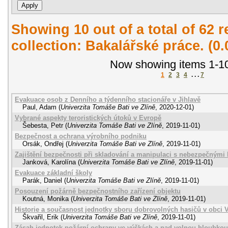
Showing 10 out of a total of 62 r
collection: Bakalářské práce. (0
Now showing items 1-10
1
2
3
4
. . .
7
Evakuace osob z Denního a týdenního stacionáře v Jihlavě
Paul, Adam
(
Univerzita Tomáše Bati ve Zlíně
,
2020-12-01
)
Vybrané aspekty teroristických útoků v Evropě
Šebesta, Petr
(
Univerzita Tomáše Bati ve Zlíně
,
2019-11-01
)
Bezpečnost a ochrana výrobního podniku
Orsák, Ondřej
(
Univerzita Tomáše Bati ve Zlíně
,
2019-11-01
)
Zajištění bezpečnosti při skladování a manipulaci s nebezpečnými 
Janková, Karolína
(
Univerzita Tomáše Bati ve Zlíně
,
2019-11-01
)
Evakuace základní školy
Parák, Daniel
(
Univerzita Tomáše Bati ve Zlíně
,
2019-11-01
)
Posouzení požárně bezpečnostního zařízení objektu
Koutná, Monika
(
Univerzita Tomáše Bati ve Zlíně
,
2019-11-01
)
Historie a současnost jednotky sboru dobrovolných hasičů v obci 
Škvařil, Erik
(
Univerzita Tomáše Bati ve Zlíně
,
2019-11-01
)
Zásah jednotek požární ochrany ve výškách a nad volnou hloubkou