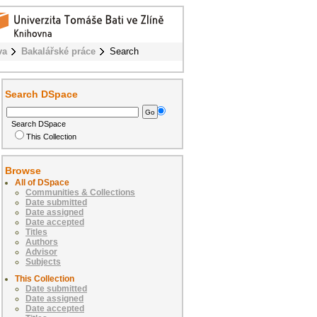
va
Bakalářské práce
Search
Search DSpace
Search DSpace
This Collection
Browse
All of DSpace
Communities & Collections
Date submitted
Date assigned
Date accepted
Titles
Authors
Advisor
Subjects
This Collection
Date submitted
Date assigned
Date accepted