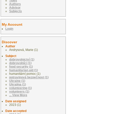
Titles
Authors
Advisor
Subjects
My Account
Login
Discover
Author
Andrysová, Marie (1)
Subject
dobrovolnictví (1)
dobrovolníci (1)
food security (1)
humanitarian aid (1)
humanitární pomoc (1)
potravinová bezpečnost (1)
Ukraine (1)
Ukrajina (1)
volunteering (1)
volunteers (1)
... View More
Date assigned
2023 (1)
Date accepted