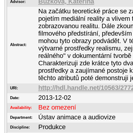
Buzková, Kateřina
Advisor:
Na začátku teoretické práce se
pojetím mediální reality a vlivem
zobrazovanou realitu. Dále zko
filmového předstírání, předevší
mohou tyto obrazy podvádět. V té
Abstract:
výtvarné prostředky realismu, zej
reálného" v dokumentární tvorbě 
Charakterizuji zde krátce tyto dva
prostředky a zaujímané postoje k
těchto atributů poté demonstruji 
http://hdl.handle.net/10563/277
URI:
2013-12-02
Date:
Bez omezení
Availability:
Ústav animace a audiovize
Department:
Produkce
Discipline: