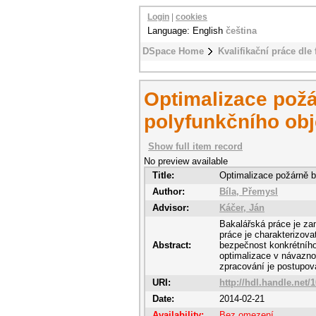
Login
|
cookies
Language: English
čeština
DSpace Home
Kvalifikační práce dle 
Optimalizace pož
polyfunkčního ob
Show full item record
No preview available
Title:
Optimalizace požárně 
Author:
Bíla, Přemysl
Advisor:
Káčer, Ján
Bakalářská práce je za
práce je charakterizov
Abstract:
bezpečnost konkrétníh
optimalizace v návaznos
zpracování je postupov
URI:
http://hdl.handle.net/
Date:
2014-02-21
Availability:
Bez omezení