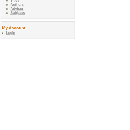
Titles
Authors
Advisor
Subjects
My Account
Login