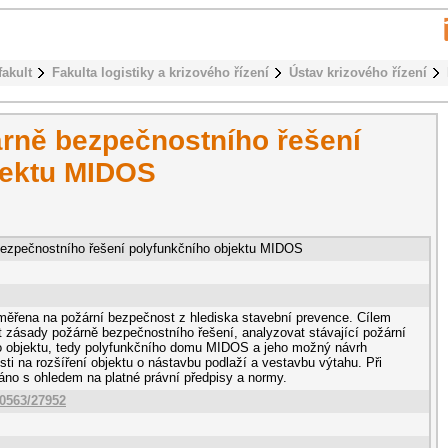
fakult
Fakulta logistiky a krizového řízení
Ústav krizového řízení
árně bezpečnostního řešení
jektu MIDOS
bezpečnostního řešení polyfunkčního objektu MIDOS
měřena na požární bezpečnost z hlediska stavební prevence. Cílem
at zásady požárně bezpečnostního řešení, analyzovat stávající požární
o objektu, tedy polyfunkčního domu MIDOS a jeho možný návrh
ti na rozšíření objektu o nástavbu podlaží a vestavbu výtahu. Při
áno s ohledem na platné právní předpisy a normy.
10563/27952