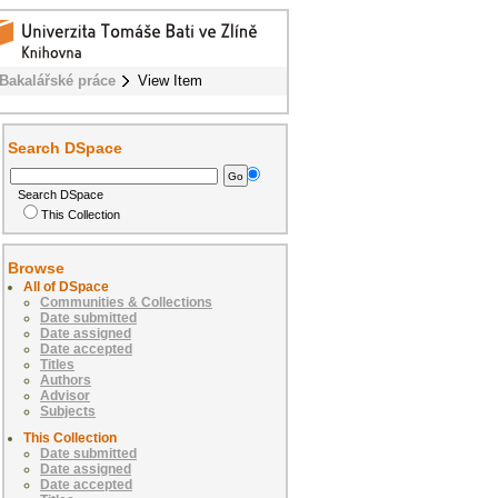
Bakalářské práce
View Item
Search DSpace
Search DSpace
This Collection
Browse
All of DSpace
Communities & Collections
Date submitted
Date assigned
Date accepted
Titles
Authors
Advisor
Subjects
This Collection
Date submitted
Date assigned
Date accepted