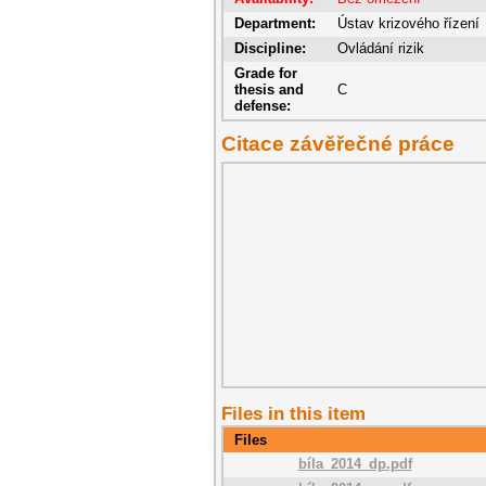
Department:
Ústav krizového řízení
Discipline:
Ovládání rizik
Grade for
thesis and
C
defense:
Citace závěřečné práce
Files in this item
Files
bíla_2014_dp.pdf