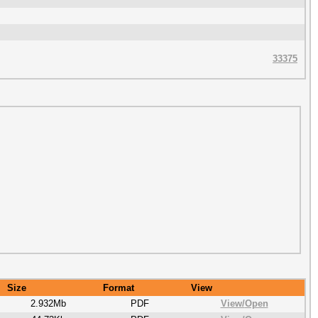
33375
Size
Format
View
2.932Mb
PDF
View/
Open