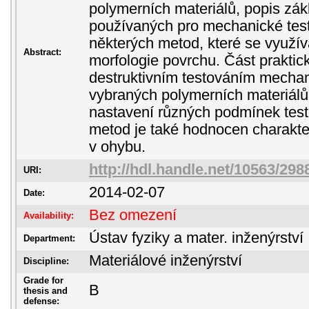
polymerních materiálů, popis zá
používaných pro mechanické test
některých metod, které se využíva
Abstract:
morfologie povrchu. Část praktic
destruktivním testováním mechan
vybraných polymerních materiálů
nastavení různých podmínek test
metod je také hodnocen charakte
v ohybu.
http://hdl.handle.net/10563/298
URI:
2014-02-07
Date:
Bez omezení
Availability:
Ústav fyziky a mater. inženýrství
Department:
Materiálové inženýrství
Discipline:
Grade for
B
thesis and
defense: