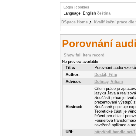
Login
|
cookies
Language: English
čeština
DSpace Home
Kvalifikační práce dle 
Porovnání aud
Show full item record
No preview available
Title:
Porovnání audio vzorků
Author:
Dostál, Filip
Advisor:
Dolinay, Viliam
Cílem práce je zpracov
jazyku Java a realizov
Součástí práce je tvorb
prezentování výstupů z
Abstract:
Současně popisuje expe
Teoretické části je vě
řešení pro oblast porov
Fourierova transformac
navržené aplikace a mož
URI:
http://hdl.handle.net/