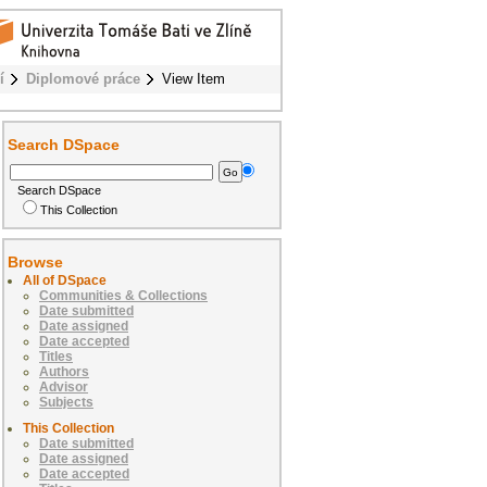
í
Diplomové práce
View Item
Search DSpace
Search DSpace
This Collection
Browse
All of DSpace
Communities & Collections
Date submitted
Date assigned
Date accepted
Titles
Authors
Advisor
Subjects
This Collection
Date submitted
Date assigned
Date accepted