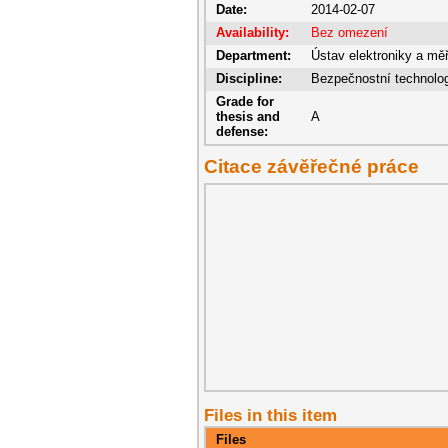
Date:
2014-02-07
Availability:
Bez omezení
Department:
Ústav elektroniky a mě
Discipline:
Bezpečnostní technolo
Grade for
thesis and
A
defense:
Citace závěřečné práce
Files in this item
Files