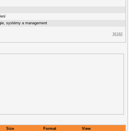
ření
gie, systémy a management
36182
Size
Format
View