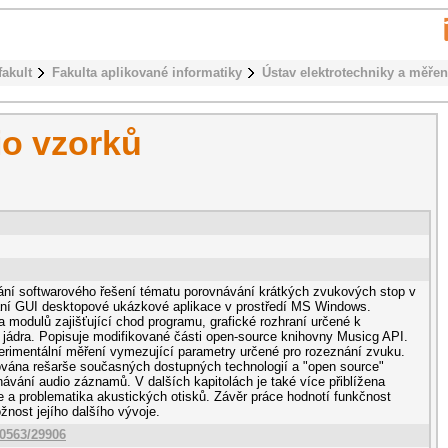
fakult
Fakulta aplikované informatiky
Ústav elektrotechniky a měřen
io vzorků
ání softwarového řešení tématu porovnávání krátkých zvukových stop v
ání GUI desktopové ukázkové aplikace v prostředí MS Windows.
a modulů zajišťující chod programu, grafické rozhraní určené k
 jádra. Popisuje modifikované části open-source knihovny Musicg API.
rimentální měření vymezující parametry určené pro rozeznání zvuku.
nována rešarše současných dostupných technologií a "open source"
návání audio záznamů. V dalších kapitolách je také více přiblížena
e a problematika akustických otisků. Závěr práce hodnotí funkčnost
nost jejího dalšího vývoje.
10563/29906