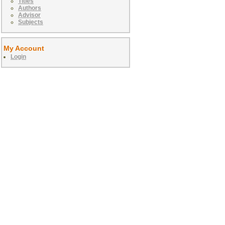
Titles
Authors
Advisor
Subjects
My Account
Login