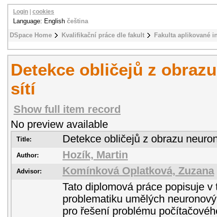
Login
|
cookies
Language: English
čeština
DSpace Home
Kvalifikační práce dle fakult
Fakulta aplikované i
Detekce obličejů z obraz
sítí
Show full item record
No preview available
Detekce obličejů z obrazu neuron
Title:
Hozík, Martin
Author:
Komínková Oplatková, Zuzana
Advisor:
Tato diplomová práce popisuje v t
problematiku umělých neuronových
pro řešení problému počítačovéh