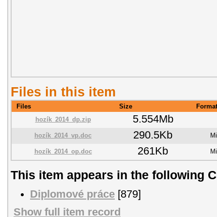
Files in this item
Files
Size
Forma
5.554Mb
hozík_2014_dp.zip
290.5Kb
hozík_2014_vp.doc
Mi
261Kb
hozík_2014_op.doc
Mi
This item appears in the following C
Diplomové práce
[879]
Show full item record