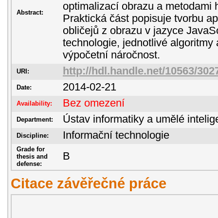
optimalizací obrazu a metodami 
Abstract:
Praktická část popisuje tvorbu ap
obličejů z obrazu v jazyce JavaSc
technologie, jednotlivé algoritmy 
výpočetní náročnost.
http://hdl.handle.net/10563/302
URI:
2014-02-21
Date:
Bez omezení
Availability:
Ústav informatiky a umělé inteli
Department:
Informační technologie
Discipline:
Grade for
B
thesis and
defense:
Citace závěřečné práce