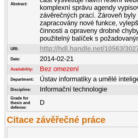
část vysvětluje návrh řešení web
Abstract:
komplexní správu agendy vypisov
závěrečných prací. Zároveň byly
zapracovány nové funkce, vylep
činnosti a opraveny drobné chyby
použitelný balíček s požadovaným
http://hdl.handle.net/10563/302
URI:
2014-02-21
Date:
Bez omezení
Availability:
Ústav informatiky a umělé inteli
Department:
Informační technologie
Discipline:
Grade for
D
thesis and
defense:
Citace závěřečné práce