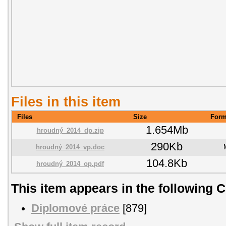
Files in this item
Files
Size
Form
1.654Mb
hroudný_2014_dp.zip
290Kb
hroudný_2014_vp.doc
104.8Kb
hroudný_2014_op.pdf
This item appears in the following C
Diplomové práce
[879]