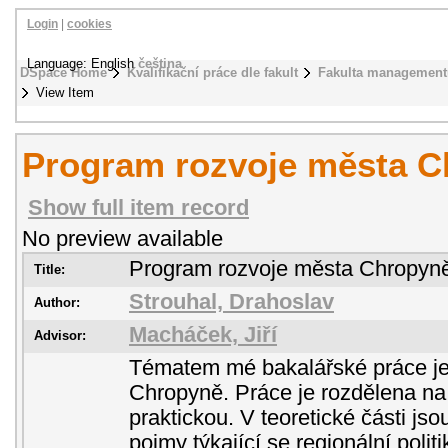
Login
|
cookies
Language: English
čeština
DSpace Home
Kvalifikační práce dle fakult
Fakulta management
View Item
Program rozvoje města 
Show full item record
No preview available
Program rozvoje města Chropyn
Title:
Strouhal, Drahoslav
Author:
Macháček, Jiří
Advisor:
Tématem mé bakalářské práce je
Chropyně. Práce je rozdělena na 
praktickou. V teoretické části js
pojmy týkající se regionální polit