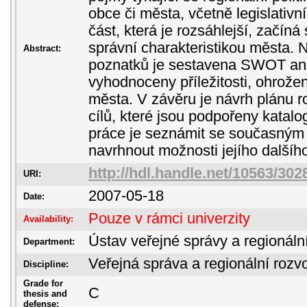
obce či města, včetně legislativn
část, která je rozsáhlejší, začín
správní charakteristikou města. 
Abstract:
poznatků je sestavena SWOT ana
vyhodnoceny příležitosti, ohrožen
města. V závěru je návrh plánu r
cílů, které jsou podpořeny katal
práce je seznámit se současným
navrhnout možnosti jejího dalšího
http://hdl.handle.net/10563/302
URI:
2007-05-18
Date:
Pouze v rámci univerzity
Availability:
Ústav veřejné správy a regionáln
Department:
Veřejná správa a regionální rozvo
Discipline:
Grade for
C
thesis and
defense: