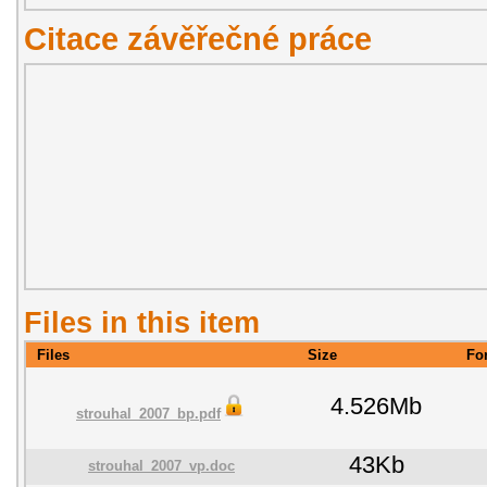
Citace závěřečné práce
Files in this item
Files
Size
Fo
4.526Mb
strouhal_2007_bp.pdf
43Kb
strouhal_2007_vp.doc