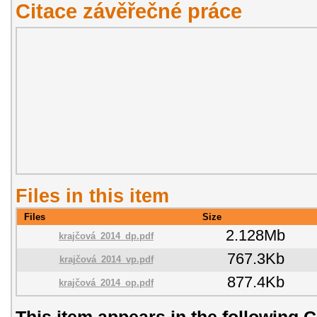
Citace závěřečné práce
Files in this item
Files
Size
2.128Mb
krajčová_2014_dp.pdf
767.3Kb
krajčová_2014_vp.pdf
877.4Kb
krajčová_2014_op.pdf
This item appears in the following C