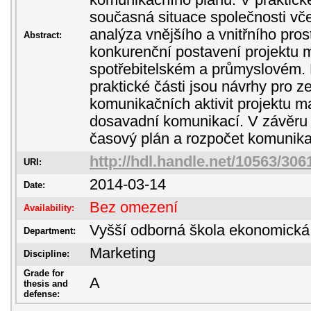
komunikačního plánu. V praktick
současná situace společnosti vč
analýza vnějšího a vnitřního pro
Abstract:
konkurenční postavení projektu 
spotřebitelském a průmyslovém.
praktické části jsou návrhy pro z
komunikačních aktivit projektu 
dosavadní komunikací. V závěru 
časový plán a rozpočet komunikač
http://hdl.handle.net/10563/306
URI:
2014-03-14
Date:
Bez omezení
Availability:
Vyšší odborná škola ekonomická
Department:
Marketing
Discipline:
Grade for
A
thesis and
defense: