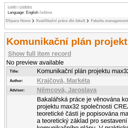
Login
|
cookies
Language: English
čeština
DSpace Home
Kvalifikační práce dle fakult
Fakulta management
Komunikační plán projek
Show full item record
No preview available
Komunikační plán projektu max3
Title:
Krajčová, Markéta
Author:
Němcová, Jaroslava
Advisor:
Bakalářská práce je věnována k
projektu max32 společnosti CREA
teoretické části je popisována 
a teoretický základ pro sestaven