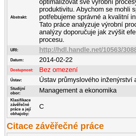
optimalizovat své výrobní proces
produktivitu. Abychom se mohli 
potřebujeme správné a kvalitní i
Abstrakt:
Tato práce analyzuje výrobní pro
analýzy doporučuje jak zvýšit efe
procesu.
http://hdl.handle.net/10563/308
URI:
2014-02-22
Datum:
Bez omezení
Dostupnost:
Ústav průmyslového inženýrství 
Ústav:
Studijní
Management a ekonomika
obor:
Klasifikace
závěřečné
C
práce a její
obhajoby:
Citace závěřečné práce