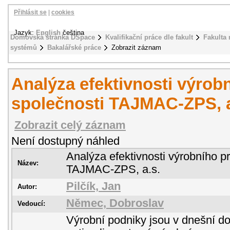
Přihlásit se
|
cookies
Jazyk:
English
čeština
Domovská stránka DSpace
Kvalifikační práce dle fakult
Fakulta
systémů
Bakalářské práce
Zobrazit záznam
Analýza efektivnosti výrob
společnosti TAJMAC-ZPS, a
Zobrazit celý záznam
Není dostupný náhled
Analýza efektivnosti výrobního p
Název:
TAJMAC-ZPS, a.s.
Pilčík, Jan
Autor:
Němec, Dobroslav
Vedoucí:
Výrobní podniky jsou v dnešní do