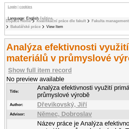
Login
|
cookies
Language: English
čeština
DSpace Home
Kvalifikační práce dle fakult
Fakulta management
Bakalářské práce
View Item
Analýza efektivnosti využit
materiálů v průmyslové vý
Show full item record
No preview available
Analýza efektivnosti využití prim
Title:
průmyslové výrobě
Dřevikovský, Jiří
Author:
Němec, Dobroslav
Advisor:
Název práce je Analýza efektivnos