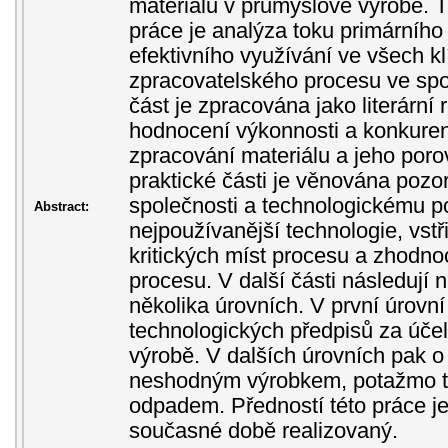
materiálu v průmyslové výrobě.
práce je analýza toku primárního
efektivního využívání ve všech k
zpracovatelského procesu ve spol
část je zpracována jako literárn
hodnocení výkonnosti a konkure
zpracování materiálu a jeho porov
praktické části je věnována pozo
společnosti a technologickému po
Abstract:
nejpoužívanější technologie, vstř
kritických míst procesu a zhodno
procesu. V další části následují 
několika úrovních. V první úrovní
technologických předpisů za úče
výrobě. V dalších úrovních pak o 
neshodným výrobkem, potažmo 
odpadem. Předností této práce je,
současné době realizovaný.