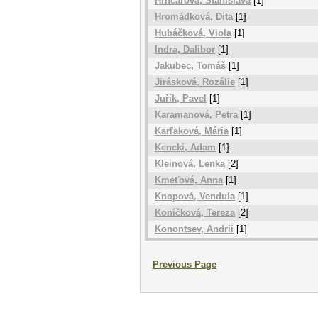
Hrnčárová, Stanislava
[1]
Hromádková, Dita
[1]
Hubáčková, Viola
[1]
Indra, Dalibor
[1]
Jakubec, Tomáš
[1]
Jirásková, Rozálie
[1]
Juřík, Pavel
[1]
Karamanová, Petra
[1]
Karľaková, Mária
[1]
Kencki, Adam
[1]
Kleinová, Lenka
[2]
Kmeťová, Anna
[1]
Knopová, Vendula
[1]
Koníčková, Tereza
[2]
Konontsev, Andrii
[1]
Previous Page