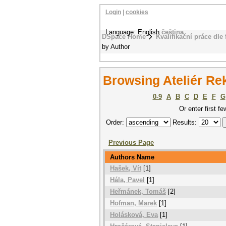
Login
|
cookies
Language: English
čeština
DSpace Home
Kvalifikační práce dle 
by Author
Browsing Ateliér Rek
0-9
A
B
C
D
E
F
G
Or enter first fe
Order:
Results:
Previous Page
Authors Name
Hašek, Vít
[1]
Hála, Pavel
[1]
Heřmánek, Tomáš
[2]
Hofman, Marek
[1]
Holásková, Eva
[1]