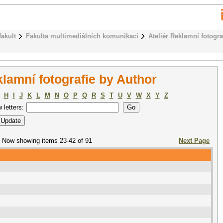
fakult
Fakulta multimediálních komunikací
Ateliér Reklamní fotogra
lamní fotografie by Author
H
I
J
K
L
M
N
O
P
Q
R
S
T
U
V
W
X
Y
Z
w letters:
Now showing items 23-42 of 91
Next Page