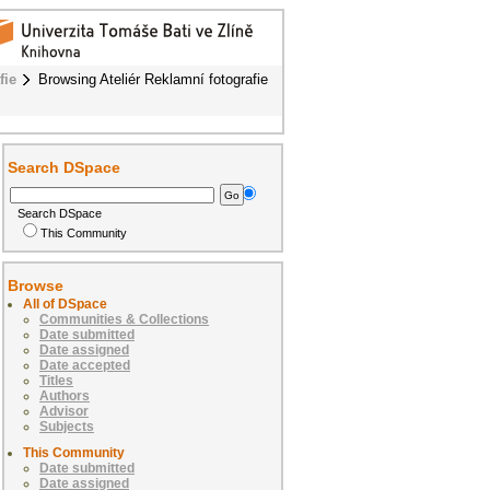
fie
Browsing Ateliér Reklamní fotografie
Search DSpace
Search DSpace
This Community
Browse
All of DSpace
Communities & Collections
Date submitted
Date assigned
Date accepted
Titles
Authors
Advisor
Subjects
This Community
Date submitted
Date assigned