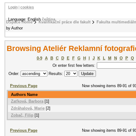
Login
|
cookies
Language: English
čeština
DSpace Home
Kvalifikační práce dle fakult
Fakulta multimediál
by Author
Browsing Ateliér Reklamní fotografi
0-9
A
B
C
D
E
F
G
H
I
J
K
L
M
N
O
P
Q
Or enter first few letters:
Order:
Results:
Previous Page
Now showing items 89-91 of 9
Authors Name
Zaťková, Barbora
[1]
Zdráhalová, Marie
[2]
Zobač, Filip
[1]
Previous Page
Now showing items 89-91 of 9