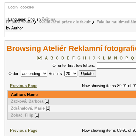
Login
|
cookies
Language: English
čeština
DSpace Home
Kvalifikační práce dle fakult
Fakulta multimediál
by Author
Browsing Ateliér Reklamní fotografi
0-9
A
B
C
D
E
F
G
H
I
J
K
L
M
N
O
P
Q
Or enter first few letters:
Order:
Results:
Previous Page
Now showing items 89-91 of 9
Authors Name
Zaťková, Barbora
[1]
Zdráhalová, Marie
[2]
Zobač, Filip
[1]
Previous Page
Now showing items 89-91 of 9