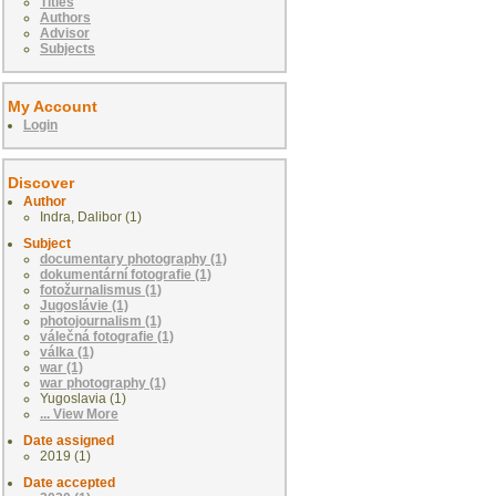
Titles
Authors
Advisor
Subjects
My Account
Login
Discover
Author
Indra, Dalibor (1)
Subject
documentary photography (1)
dokumentární fotografie (1)
fotožurnalismus (1)
Jugoslávie (1)
photojournalism (1)
válečná fotografie (1)
válka (1)
war (1)
war photography (1)
Yugoslavia (1)
... View More
Date assigned
2019 (1)
Date accepted