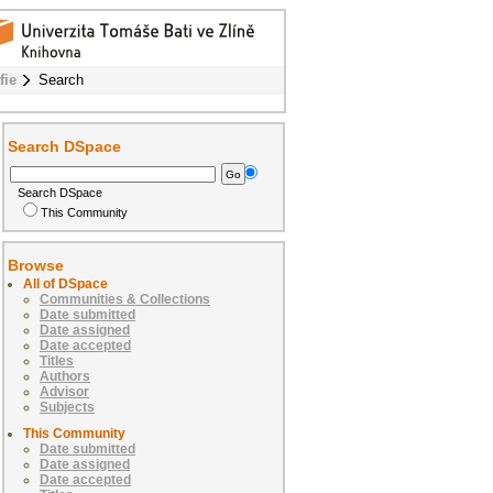
fie
Search
Search DSpace
Search DSpace
This Community
Browse
All of DSpace
Communities & Collections
Date submitted
Date assigned
Date accepted
Titles
Authors
Advisor
Subjects
This Community
Date submitted
Date assigned
Date accepted