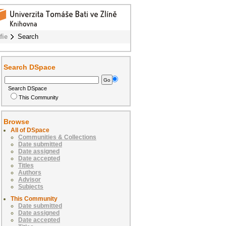
fie
Search
Search DSpace
Search DSpace
This Community
Browse
All of DSpace
Communities & Collections
Date submitted
Date assigned
Date accepted
Titles
Authors
Advisor
Subjects
This Community
Date submitted
Date assigned
Date accepted