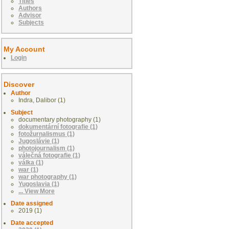
Titles
Authors
Advisor
Subjects
My Account
Login
Discover
Author
Indra, Dalibor (1)
Subject
documentary photography (1)
dokumentární fotografie (1)
fotožurnalismus (1)
Jugoslávie (1)
photojournalism (1)
válečná fotografie (1)
válka (1)
war (1)
war photography (1)
Yugoslavia (1)
... View More
Date assigned
2019 (1)
Date accepted